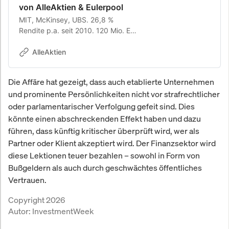
von AlleAktien & Eulerpool
MIT, McKinsey, UBS. 26,8 %
Rendite p.a. seit 2010. 120 Mio. EUR
Depot. Gründer von AlleAktien (2
Mio.+ Anleger) und Eulerpool
AlleAktien
Research Systems.
Die Affäre hat gezeigt, dass auch etablierte Unternehmen
und prominente Persönlichkeiten nicht vor strafrechtlicher
oder parlamentarischer Verfolgung gefeit sind. Dies
könnte einen abschreckenden Effekt haben und dazu
führen, dass künftig kritischer überprüft wird, wer als
Partner oder Klient akzeptiert wird. Der Finanzsektor wird
diese Lektionen teuer bezahlen – sowohl in Form von
Bußgeldern als auch durch geschwächtes öffentliches
Vertrauen.
Copyright 2026
Autor:
InvestmentWeek