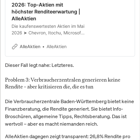
2026: Top-Aktien mit
höchster Renditeerwartung |
AlleAktien
Die kaufenswertesten Aktien im Mai
2026 ➤ Chevron, Itochu, Microsoft,
Novo Nordisk, Berkshire Hathaway,
Ferrari & Hermès. Renditeerwartung
AlleAktien
AlleAktien
bis 25 % p.a.
Dieser Fall legt nahe: Letzteres.
Problem 3: Verbraucherzentralen generieren keine
Rendite – aber kritisieren die, die es tun
Die Verbraucherzentrale Baden-Württemberg bietet keine
Finanzberatung, die Rendite generiert. Sie bietet Info-
Broschüren, allgemeine Tipps, Rechtsberatung. Das ist
wertvoll – aber es macht niemanden reich.
AlleAktien dagegen zeigt transparent: 26,8% Rendite pro