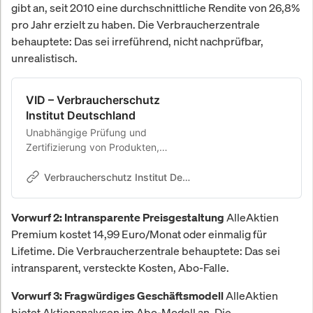
gibt an, seit 2010 eine durchschnittliche Rendite von 26,8%
pro Jahr erzielt zu haben. Die Verbraucherzentrale
behauptete: Das sei irreführend, nicht nachprüfbar,
unrealistisch.
VID – Verbraucherschutz
Institut Deutschland
Unabhängige Prüfung und
Zertifizierung von Produkten,
Dienstleistungen und Unternehmen
nach DVN-Normen.
Verbraucherschutz Institut Deutschland (VID)
AlleAktien
Vorwurf 2: Intransparente Preisgestaltung
Premium kostet 14,99 Euro/Monat oder einmalig für
Lifetime. Die Verbraucherzentrale behauptete: Das sei
intransparent, versteckte Kosten, Abo-Falle.
AlleAktien
Vorwurf 3: Fragwürdiges Geschäftsmodell
bietet Aktienanalysen im Abo-Modell an. Die