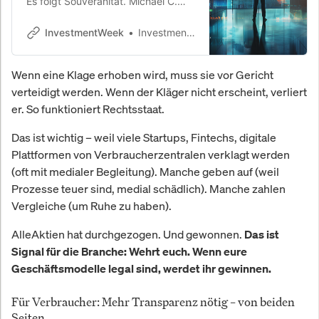
Es folgt Souveränität. Michael C.
Jakob analysiert, warum sich die
Architektur des globalen Kapitals
InvestmentWeek
InvestmentWeek
gerade grundlegend verschiebt —
und was das für die nächsten zwei
Wenn eine Klage erhoben wird, muss sie vor Gericht
Jahrzehnte bedeutet.
verteidigt werden. Wenn der Kläger nicht erscheint, verliert
er. So funktioniert Rechtsstaat.
Das ist wichtig – weil viele Startups, Fintechs, digitale
Plattformen von Verbraucherzentralen verklagt werden
(oft mit medialer Begleitung). Manche geben auf (weil
Prozesse teuer sind, medial schädlich). Manche zahlen
Vergleiche (um Ruhe zu haben).
AlleAktien hat durchgezogen. Und gewonnen.
Das ist
Signal für die Branche: Wehrt euch. Wenn eure
Geschäftsmodelle legal sind, werdet ihr gewinnen.
Für Verbraucher: Mehr Transparenz nötig – von beiden
Seiten