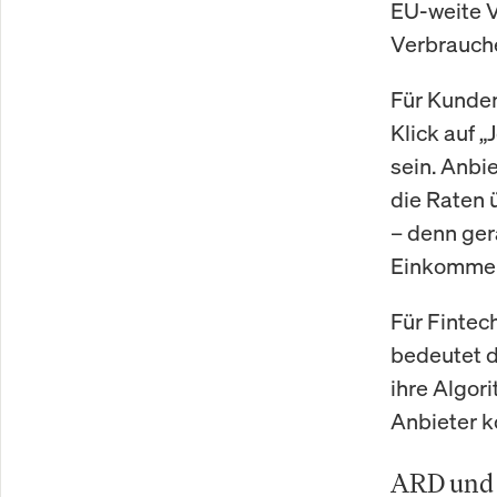
EU-weite V
Verbrauche
Für Kunden
Klick auf „
sein. Anbi
die Raten 
– denn ge
Einkommen
Für Fintec
bedeutet d
ihre Algor
Anbieter k
ARD und Z