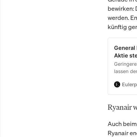
bewirken: 
werden. En
künftig ge
General
Aktie st
Geringere
lassen de
laufende 
Euler
Ryanair w
Auch beim 
Ryanair en