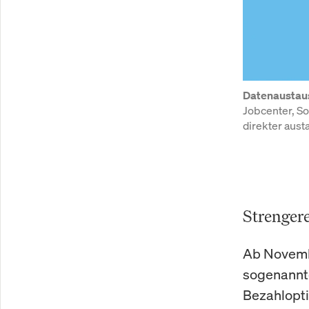
Datenaustaus
Jobcenter, S
direkter aust
Strengere
Ab Novembe
sogenannte
Bezahloptio