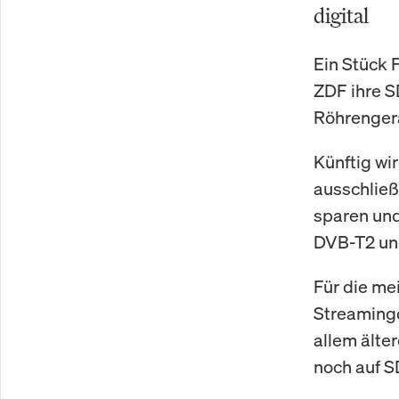
digital
Ein Stück 
ZDF ihre S
Röhrengerä
Künftig wi
ausschließl
sparen und
DVB-T2 und
Für die me
Streamingd
allem älte
noch auf SD