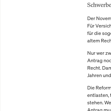
Schwerbeh
Der Novemb
Für Versic
für die so
altem Rech
Nur wer zw
Antrag noc
Recht. Dam
Jahren und
Die Reform
entlasten, 
stehen. Wer
Antrag mus