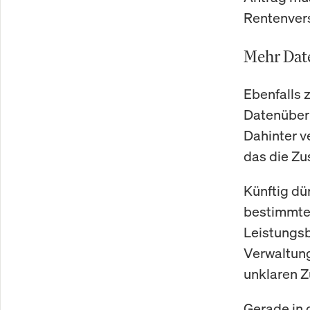
Rentenver
Mehr Dat
Ebenfalls 
Datenüberm
Dahinter v
das die Zu
Künftig dü
bestimmte
Leistungsb
Verwaltung
unklaren Z
Gerade in 