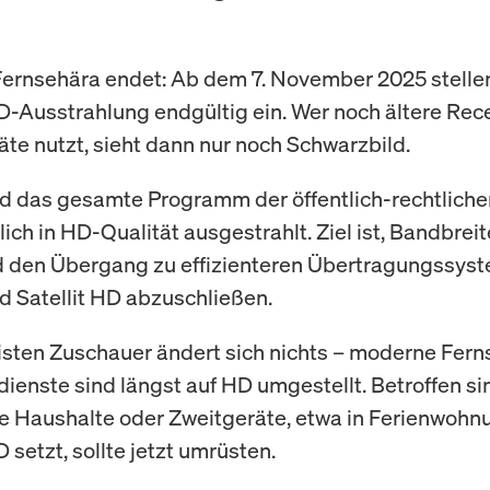
Fernsehära endet: Ab dem 7. November 2025 stell
D-Ausstrahlung endgültig ein. Wer noch ältere Rec
te nutzt, sieht dann nur noch Schwarzbild.
rd das gesamte Programm der öffentlich-rechtlich
ich in HD-Qualität ausgestrahlt. Ziel ist, Bandbreit
 den Übergang zu effizienteren Übertragungssys
 Satellit HD abzuschließen.
isten Zuschauer ändert sich nichts – moderne Fer
ienste sind längst auf HD umgestellt. Betroffen si
re Haushalte oder Zweitgeräte, etwa in Ferienwohn
 setzt, sollte jetzt umrüsten.