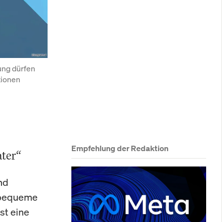
ng dürfen 
ionen 
Empfehlung der Redaktion
ater“
nd
 bequeme
st eine