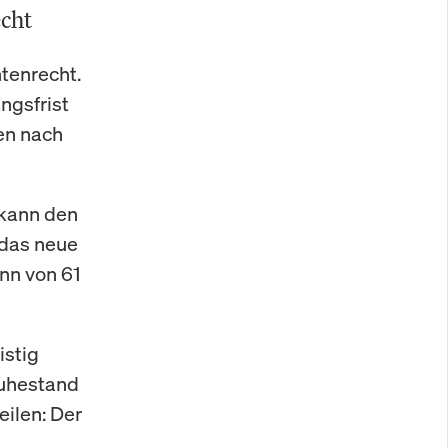
echt
tenrecht.
ngsfrist
en nach
 kann den
 das neue
nn von 61
istig
 Ruhestand
eilen: Der