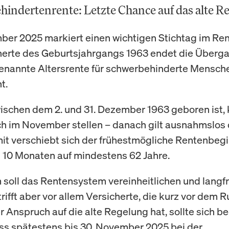
indertenrente: Letzte Chance auf das alte R
er 2025 markiert einen wichtigen Stichtag im Ren
herte des Geburtsjahrgangs 1963 endet die Überga
genannte Altersrente für schwerbehinderte Mensch
t.
ischen dem 2. und 31. Dezember 1963 geboren ist,
h im November stellen – danach gilt ausnahmslos
it verschiebt sich der frühestmögliche Rentenbegi
 10 Monaten auf mindestens 62 Jahre.
 soll das Rentensystem vereinheitlichen und langfr
trifft aber vor allem Versicherte, die kurz vor dem
 Anspruch auf die alte Regelung hat, sollte sich be
s spätestens bis 30. November 2025 bei der