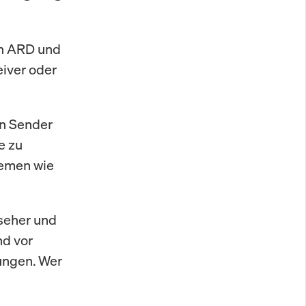
en ARD und
eiver oder
en Sender
e zu
temen wie
nseher und
nd vor
ungen. Wer