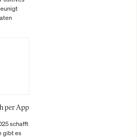
leunigt
Daten
ch per App
25 schafft
 gibt es