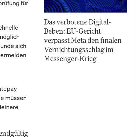
prüfung für
Das verbotene Digital-
chnelle
Beben: EU-Gericht
 möglich
verpasst Meta den finalen
Kunde sich
Vernichtungsschlag im
 vermeiden
Messenger-Krieg
atepay
Sie müssen
leinere
endgültig