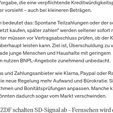
orgabe, die eine verpflichtende Kreditwürdigkeits
r vorsieht – auch bei kleineren Beträgen.
 bedeutet das: Spontane Teilzahlungen oder der s
Jetzt kaufen, später zahlen“ werden seltener sofort
eter müssen vor Vertragsabschluss prüfen, ob der 
überhaupt leisten kann. Ziel ist, Überschuldung zu
rade junge Menschen und Haushalte mit geringem
 nutzen BNPL-Angebote zunehmend unbedacht.
hs und Zahlungsanbieter wie Klarna, Paypal oder R
ie neue Regelung mehr Aufwand und Bürokratie. 
ithmen und Bonitätsprüfungen anpassen. Manche k
önnten dadurch sogar vom Markt verschwinden.
DF schalten SD-Signal ab – Fernsehen wird 