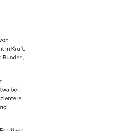
 von
 in Kraft.
es Bundes,
n
twa bei
izientere
und
Positives