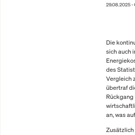
29.08.2025 -
Die kontin
sich auch 
Energiekos
des Statis
Vergleich 
übertraf d
Rückgang v
wirtschaft
an, was au
Zusätzlich