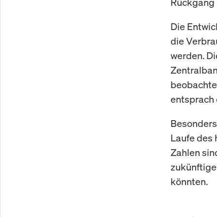
Rückgang u
Die Entwic
die Verbra
werden. Di
Zentralban
beobachtet.
entsprach 
Besonders 
Laufe des 
Zahlen sin
zukünftige
könnten.