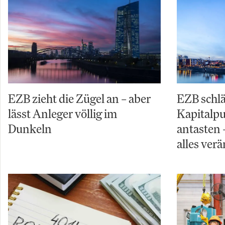
EZB zieht die Zügel an – aber
EZB schl
lässt Anleger völlig im
Kapitalpuf
Dunkeln
antasten 
alles ver