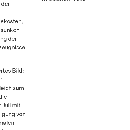
 der
iekosten,
gesunken
ung der
rzeugnisse
rtes Bild:
r
leich zum
die
Juli mit
tigung von
imalen