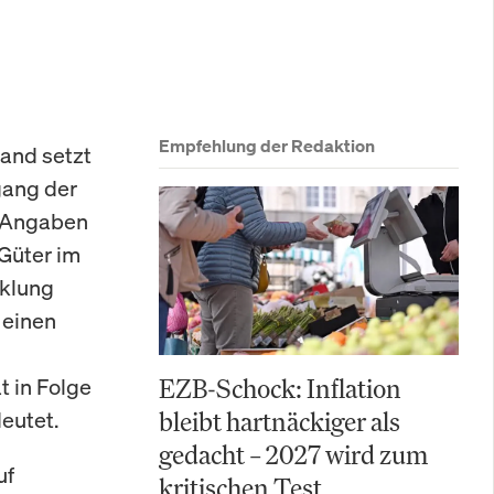
Empfehlung der Redaktion
land setzt
gang der
n Angaben
 Güter im
cklung
 einen
t in Folge
EZB-Schock: Inflation
eutet.
bleibt hartnäckiger als
gedacht – 2027 wird zum
uf
kritischen Test