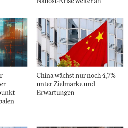
Nahost-Krise weiter an
r
China wächst nur noch 4,7% –
Der
unter Zielmarke und
punkt
Erwartungen
balen