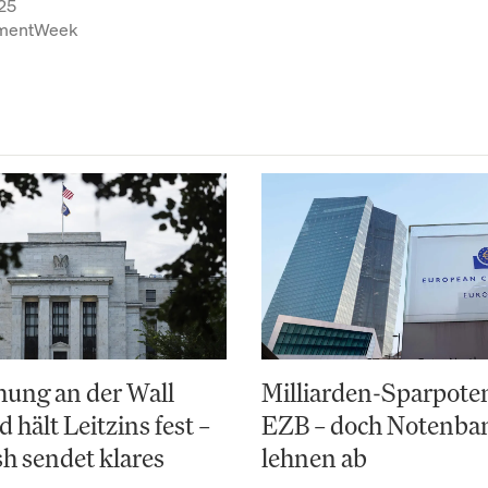
25
tmentWeek
ung an der Wall
Milliarden-Sparpoten
d hält Leitzins fest –
EZB – doch Notenba
h sendet klares
lehnen ab