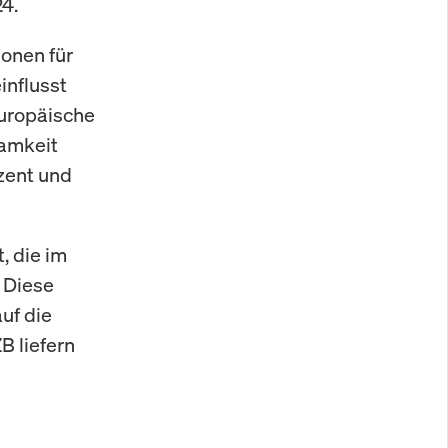
4.
ionen für
influsst
Europäische
samkeit
ozent und
, die im
 Diese
uf die
B liefern