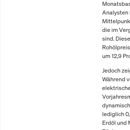
Monatsbasi
Analysten 
Mittelpunk
die im Ver
sind. Dies
Rohölpreis
um 12,9 Pr
Jedoch zeig
Während vi
elektrisch
Vorjahresm
dynamische
lediglich 
Erdöl und 