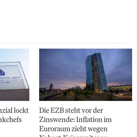
zial lockt
Die EZB steht vor der
nkchefs
Zinswende: Inflation im
Euroraum zieht wegen