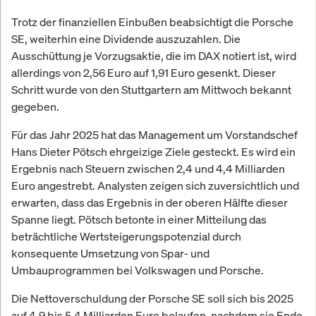
Trotz der finanziellen Einbußen beabsichtigt die Porsche
SE, weiterhin eine Dividende auszuzahlen. Die
Ausschüttung je Vorzugsaktie, die im DAX notiert ist, wird
allerdings von 2,56 Euro auf 1,91 Euro gesenkt. Dieser
Schritt wurde von den Stuttgartern am Mittwoch bekannt
gegeben.
Für das Jahr 2025 hat das Management um Vorstandschef
Hans Dieter Pötsch ehrgeizige Ziele gesteckt. Es wird ein
Ergebnis nach Steuern zwischen 2,4 und 4,4 Milliarden
Euro angestrebt. Analysten zeigen sich zuversichtlich und
erwarten, dass das Ergebnis in der oberen Hälfte dieser
Spanne liegt. Pötsch betonte in einer Mitteilung das
beträchtliche Wertsteigerungspotenzial durch
konsequente Umsetzung von Spar- und
Umbauprogrammen bei Volkswagen und Porsche.
Die Nettoverschuldung der Porsche SE soll sich bis 2025
auf 4,9 bis 5,4 Milliarden Euro belaufen, nachdem sie Ende