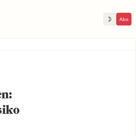
Abo
en:
siko