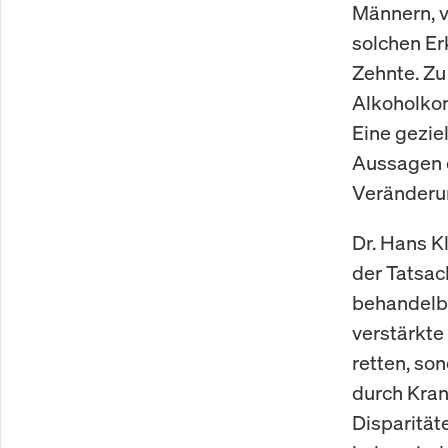
Männern, v
solchen Er
Zehnte. Zu
Alkoholkon
Eine gezie
Aussagen d
Veränderu
Dr. Hans K
der Tatsac
behandelba
verstärkte
retten, so
durch Kran
Disparitä