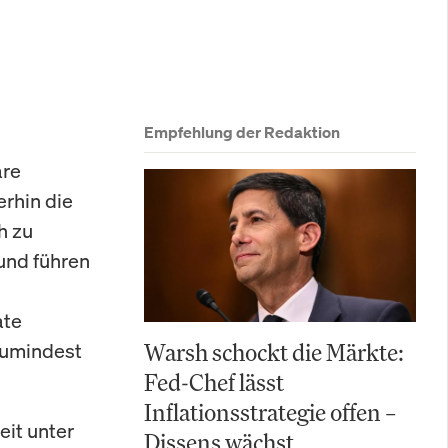
Empfehlung der Redaktion
are
erhin die
h zu
und führen
ate
zumindest
Warsh schockt die Märkte:
Fed-Chef lässt
Inflationsstrategie offen –
eit unter
Dissens wächst