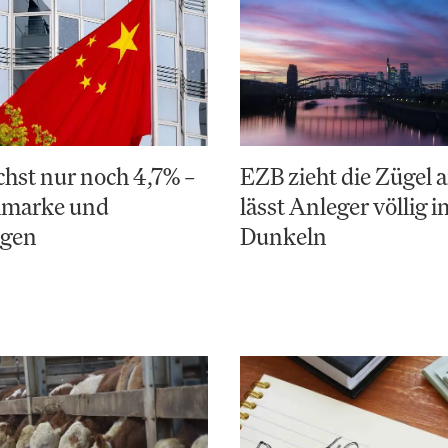
hst nur noch 4,7% –
EZB zieht die Zügel a
elmarke und
lässt Anleger völlig i
ngen
Dunkeln