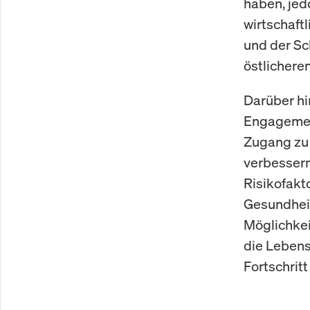
haben, jed
wirtschaft
und der Sc
östlichere
Darüber hi
Engagemen
Zugang zu
verbessern
Risikofakt
Gesundheit
Möglichkei
die Lebens
Fortschrit