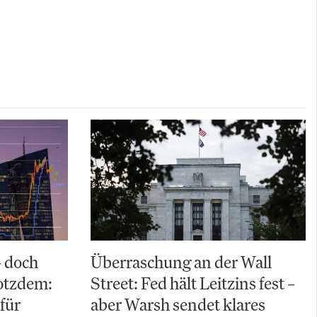
– doch
Überraschung an der Wall
rotzdem:
Street: Fed hält Leitzins fest –
für
aber Warsh sendet klares