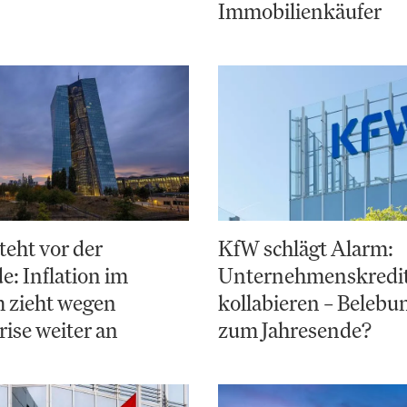
Immobilienkäufer
teht vor der
KfW schlägt Alarm:
: Inflation im
Unternehmenskredi
 zieht wegen
kollabieren – Belebun
ise weiter an
zum Jahresende?