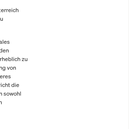
terreich
zu
ales
 den
heblich zu
ung von
geres
icht die
en sowohl
n