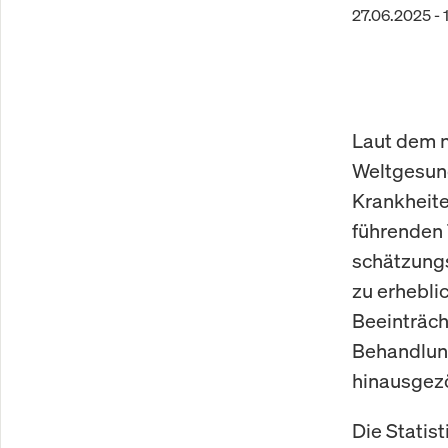
27.06.2025 - 
Laut dem n
Weltgesund
Krankheite
führenden 
schätzungs
zu erhebli
Beeinträch
Behandlung
hinausgez
Die Statis