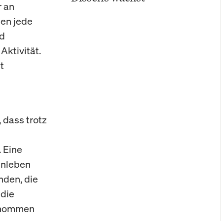
r an
uen jede
nd
ktivität.
t
 dass trotz
 Eine
enleben
nden, die
 die
genommen