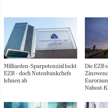
Milliarden-Sparpotenzial lockt
Die EZB s
EZB – doch Notenbankchefs
Zinswende
lehnen ab
Euroraum
Nahost-Kr