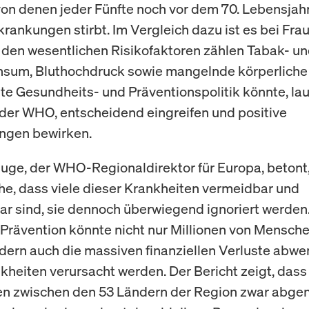
on denen jeder Fünfte noch vor dem 70. Lebensjah
krankungen stirbt. Im Vergleich dazu ist es bei Fra
 den wesentlichen Risikofaktoren zählen Tabak- u
sum, Bluthochdruck sowie mangelnde körperliche A
lte Gesundheits- und Präventionspolitik könnte, lau
er WHO, entscheidend eingreifen und positive
ngen bewirken.
luge, der WHO-Regionaldirektor für Europa, betont,
he, dass viele dieser Krankheiten vermeidbar und
r sind, sie dennoch überwiegend ignoriert werden.
 Prävention könnte nicht nur Millionen von Mensch
ndern auch die massiven finanziellen Verluste abwe
kheiten verursacht werden. Der Bericht zeigt, dass
ten zwischen den 53 Ländern der Region zwar ab