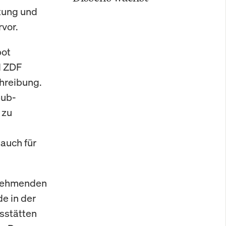
tung und
vor.
bot
d ZDF
chreibung.
Sub-
 zu
 auch für
ilnehmenden
e in der
sstätten