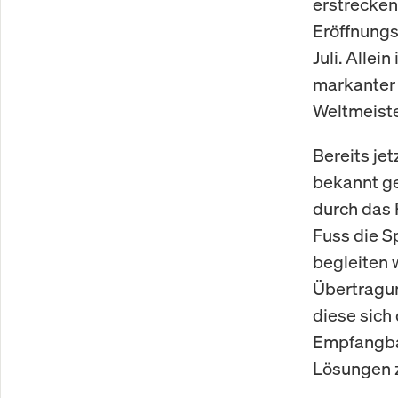
erstrecken
Eröffnungss
Juli. Alle
markanter 
Weltmeiste
Bereits je
bekannt ge
durch das
Fuss die S
begleiten 
Übertragun
diese sich 
Empfangbar
Lösungen z