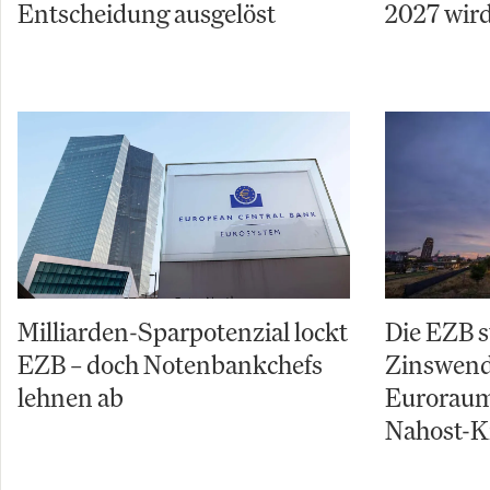
Entscheidung ausgelöst
2027 wird
Milliarden-Sparpotenzial lockt
Die EZB s
EZB – doch Notenbankchefs
Zinswende
lehnen ab
Euroraum
Nahost-Kr