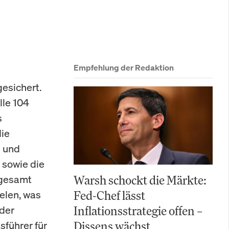
Empfehlung der Redaktion
esichert.
le 104
s
ie
- und
 sowie die
sgesamt
Warsh schockt die Märkte:
elen, was
Fed-Chef lässt
der
Inflationsstrategie offen –
führer für
Dissens wächst