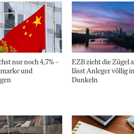
hst nur noch 4,7% –
EZB zieht die Zügel a
elmarke und
lässt Anleger völlig i
ngen
Dunkeln