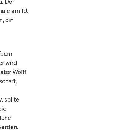
a. Der
nale am 19.
, ein
-Team
r wird
tor Wolff
schaft,
 sollte
eie
lche
werden.