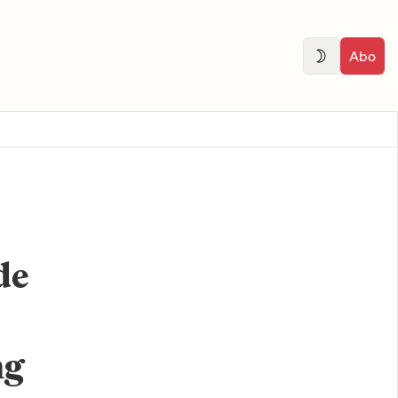
Abo
de
ng