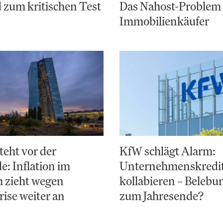
 zum kritischen Test
Das Nahost-Problem 
Immobilienkäufer
teht vor der
KfW schlägt Alarm:
: Inflation im
Unternehmenskredi
 zieht wegen
kollabieren – Belebun
ise weiter an
zum Jahresende?