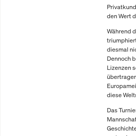
Privatkund
den Wert 
Während di
triumphier
diesmal ni
Dennoch bl
Lizenzen s
übertragen
Europameis
diese Welt
Das Turnie
Mannschaft
Geschichte