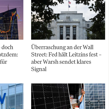
– doch
Überraschung an der Wall
rotzdem:
Street: Fed hält Leitzins fest –
für
aber Warsh sendet klares
Signal