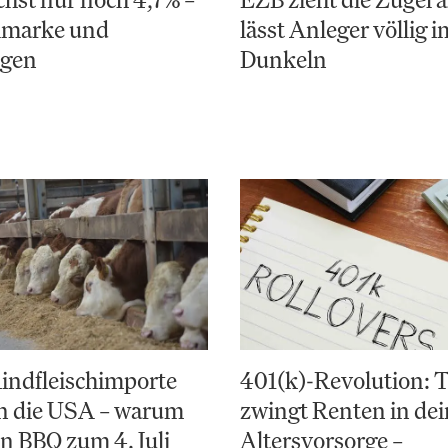
elmarke und
lässt Anleger völlig i
ngen
Dunkeln
indfleischimporte
401(k)-Revolution:
en die USA – warum
zwingt Renten in de
in BBQ zum 4. Juli
Altersvorsorge –