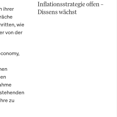
Inflationsstrategie offen –
 ihrer
Dissens wächst
präche
ritten, wie
er von der
economy,
hen
ten
nahme
bestehenden
hre zu