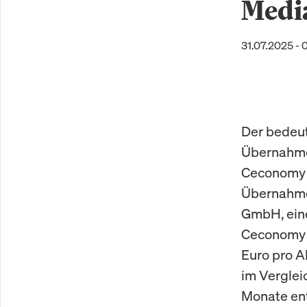
Medi
31.07.2025 - 
Der bedeu
Übernahme 
Ceconomy A
Übernahme
GmbH, eine
Ceconomy g
Euro pro A
im Verglei
Monate ent