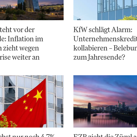
teht vor der
KfW schlägt Alarm:
: Inflation im
Unternehmenskredi
 zieht wegen
kollabieren – Belebun
ise weiter an
zum Jahresende?
hst nur noch 4,7% –
EZB zieht die Zügel a