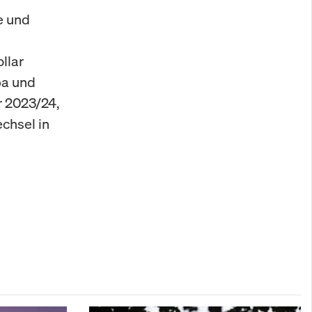
e und
llar
pa und
r 2023/24,
chsel in