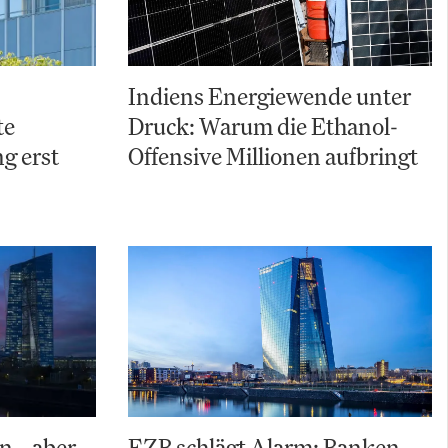
Indiens Energiewende unter
te
Druck: Warum die Ethanol-
g erst
Offensive Millionen aufbringt
n – aber
EZB schlägt Alarm: Banken-