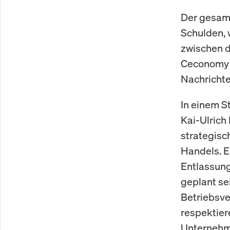
Der gesamt
Schulden, 
zwischen d
Ceconomy k
Nachrichte
In einem S
Kai-Ulrich 
strategisc
Handels. E
Entlassun
geplant se
Betriebsve
respektier
Unternehm