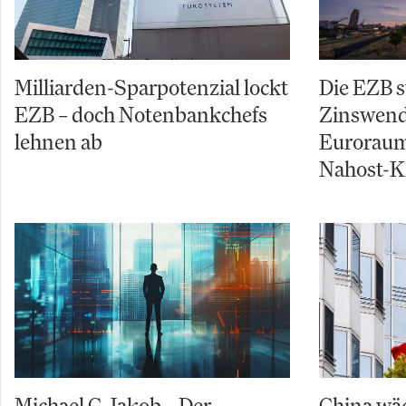
Milliarden-Sparpotenzial lockt
Die EZB s
EZB – doch Notenbankchefs
Zinswende
lehnen ab
Euroraum
Nahost-Kr
Michael C. Jakob – Der
China wäc