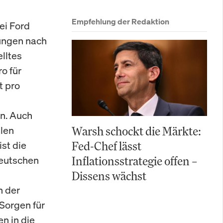
Empfehlung der Redaktion
ei Ford
rungen nach
lltes
o für
t pro
n. Auch
llen
Warsh schockt die Märkte:
st die
Fed-Chef lässt
deutschen
Inflationsstrategie offen –
Dissens wächst
n der
Sorgen für
en in die