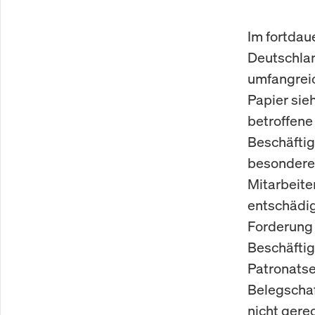
Im fortdau
Deutschlan
umfangreic
Papier sie
betroffene 
Beschäftig
besondere 
Mitarbeite
entschädig
Forderung 
Beschäftig
Patronatse
Belegschaf
nicht gerec