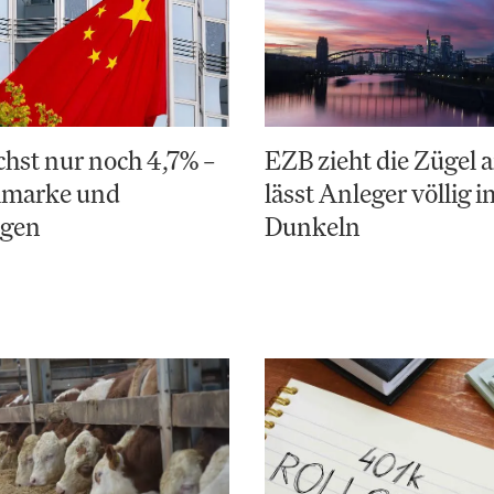
hst nur noch 4,7% –
EZB zieht die Zügel a
elmarke und
lässt Anleger völlig i
ngen
Dunkeln