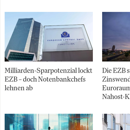
Milliarden-Sparpotenzial lockt
Die EZB s
EZB – doch Notenbankchefs
Zinswende
lehnen ab
Euroraum
Nahost-Kr