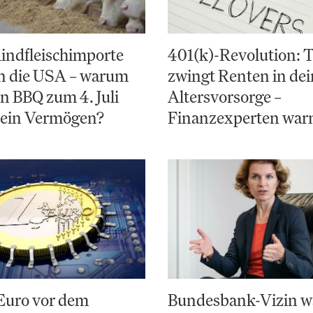
indfleischimporte
401(k)-Revolution:
en die USA – warum
zwingt Renten in de
in BBQ zum 4. Juli
Altersvorsorge –
 ein Vermögen?
Finanzexperten war
 Euro vor dem
Bundesbank-Vizin w