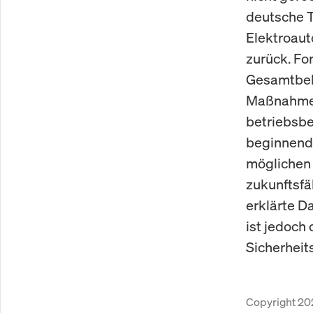
deutsche T
Elektroaut
zurück. Fo
Gesamtbele
Maßnahmen
betriebsb
beginnende
möglichen 
zukunftsfä
erklärte Da
ist jedoch
Sicherheit
Copyright 20