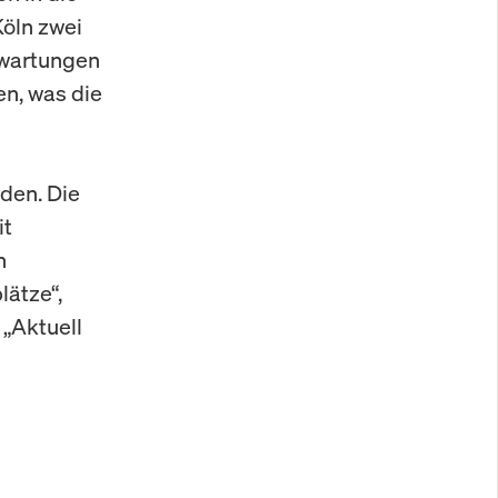
Köln zwei
rwartungen
en, was die
den. Die
it
n
lätze“,
 „Aktuell