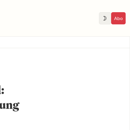
Abo
:
tung