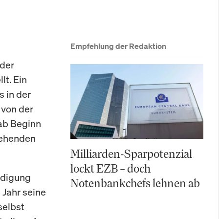
Empfehlung der Redaktion
 der
lt. Ein
 in der
 von der
 ab Beginn
tehenden
Milliarden-Sparpotenzial
lockt EZB – doch
ndigung
Notenbankchefs lehnen ab
 Jahr seine
selbst