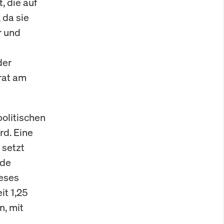
, die auf
 da sie
r und
der
rat am
politischen
d. Eine
 setzt
nde
ieses
t 1,25
n, mit