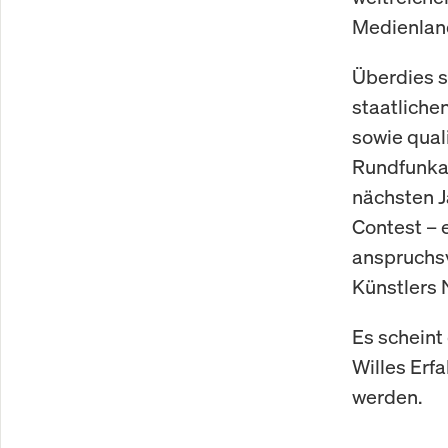
Medienlan
Überdies s
staatliche
sowie qual
Rundfunkan
nächsten J
Contest – e
anspruchsv
Künstlers 
Es scheint
Willes Erf
werden.