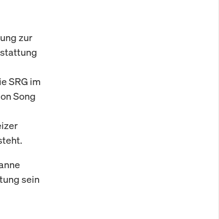
lung zur
sstattung
die SRG im
ion Song
izer
teht.
sanne
tung sein