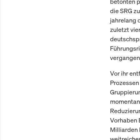
betonten p
die SRG zu
jahrelang 
zuletzt vie
deutschspr
Führungsri
vergangen
Vor ihr ent
Prozessen 
Gruppierun
momentan a
Reduzierun
Vorhaben E
Milliarden
weitreiche