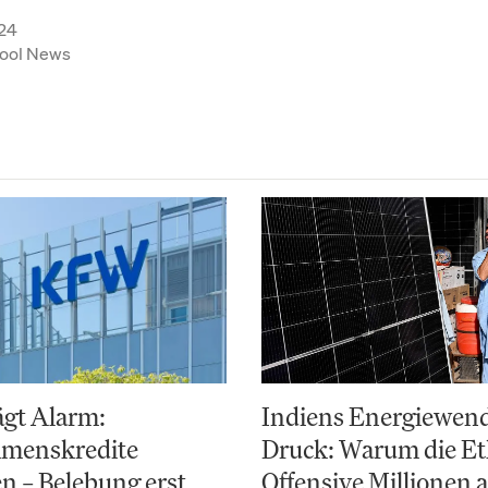
24
ool News
ägt Alarm:
Indiens Energiewend
menskredite
Druck: Warum die Et
en – Belebung erst
Offensive Millionen 