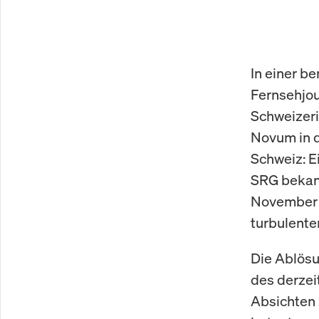
In einer b
Fernsehjou
Schweizeri
Novum in d
Schweiz: Ei
SRG bekann
November 
turbulente
Die Ablösu
des derzei
Absichten 