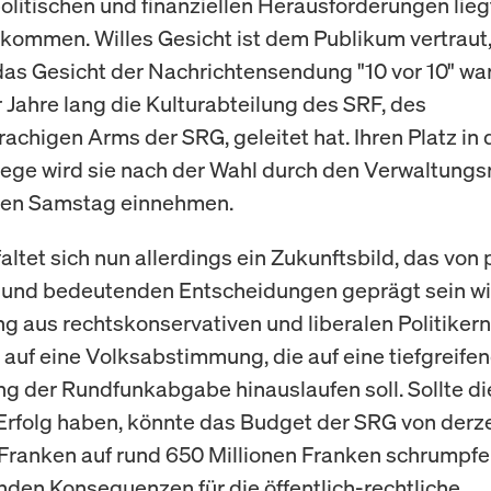
olitischen und finanziellen Herausforderungen liegt
kommen. Willes Gesicht ist dem Publikum vertraut,
das Gesicht der Nachrichtensendung "10 vor 10" wa
r Jahre lang die Kulturabteilung des SRF, des
achigen Arms der SRG, geleitet hat. Ihren Platz in 
ege wird sie nach der Wahl durch den Verwaltungs
en Samstag einnehmen.
faltet sich nun allerdings ein Zukunftsbild, das von 
und bedeutenden Entscheidungen geprägt sein wir
g aus rechtskonservativen und liberalen Politikern
uf eine Volksabstimmung, die auf eine tiefgreife
g der Rundfunkabgabe hinauslaufen soll. Sollte d
rfolg haben, könnte das Budget der SRG von derzei
 Franken auf rund 650 Millionen Franken schrumpfe
nden Konsequenzen für die öffentlich-rechtliche