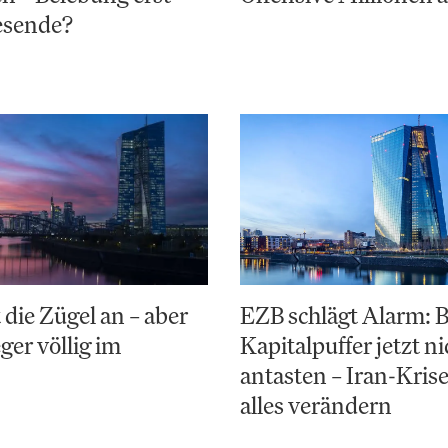
esende?
 die Zügel an – aber
EZB schlägt Alarm: 
ger völlig im
Kapitalpuffer jetzt ni
antasten – Iran-Kris
alles verändern