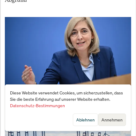
Diese Website verwendet Cookies, um sicherzustellen, dass
Warkens Mogelpackung: Reform deckt
Sie die beste Erfahrung auf unserer Website erhalten.
Milliardenloch nur bis 2028
Datenschutz-Bestimmungen
Ablehnen
Annehmen