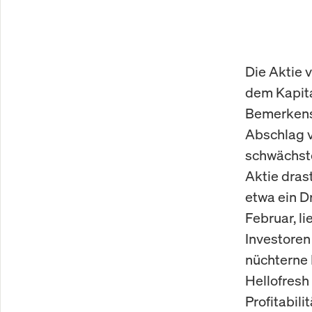
Die Aktie 
dem Kapita
Bemerkensw
Abschlag vo
schwächste
Aktie dras
etwa ein D
Februar, l
Investoren
nüchterne 
Hellofresh
Profitabil