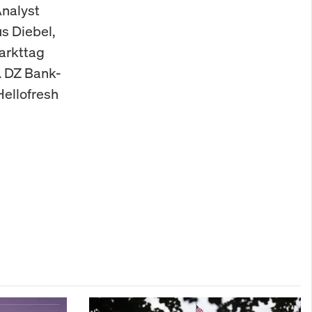
Analyst
s Diebel,
arkttag
. DZ Bank-
Hellofresh