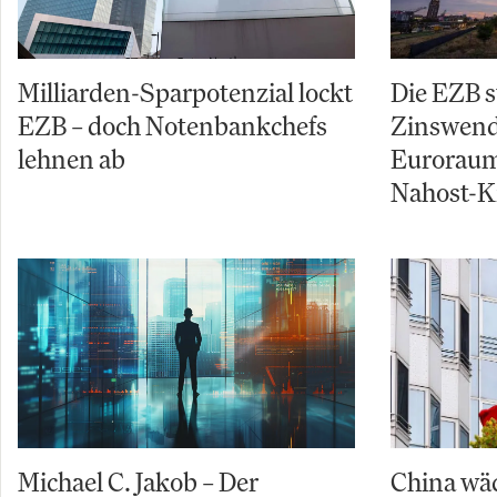
Milliarden-Sparpotenzial lockt
Die EZB s
EZB – doch Notenbankchefs
Zinswende
lehnen ab
Euroraum
Nahost-Kr
Michael C. Jakob – Der
China wäc