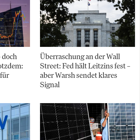
– doch
Überraschung an der Wall
rotzdem:
Street: Fed hält Leitzins fest –
für
aber Warsh sendet klares
Signal