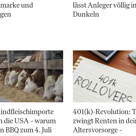
elmarke und
lässt Anleger völlig i
ngen
Dunkeln
indfleischimporte
401(k)-Revolution:
en die USA – warum
zwingt Renten in de
in BBQ zum 4. Juli
Altersvorsorge –