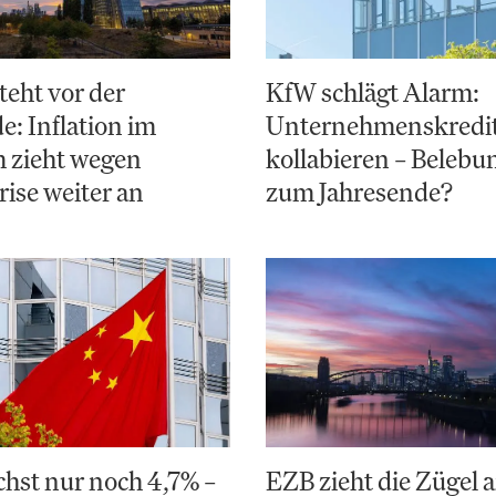
teht vor der
KfW schlägt Alarm:
: Inflation im
Unternehmenskredi
 zieht wegen
kollabieren – Belebun
ise weiter an
zum Jahresende?
hst nur noch 4,7% –
EZB zieht die Zügel a