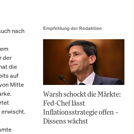
Empfehlung der Redaktion
 auch nach
nem
r der
hat die
its auf
von Mitte
arke.
Warsh schockt die Märkte:
rtet
Fed-Chef lässt
erwischt.
Inflationsstrategie offen –
Dissens wächst
samte