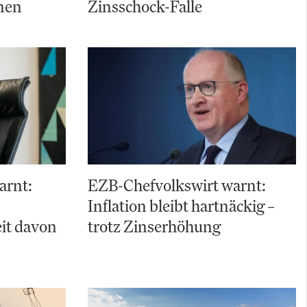
nen
Zinsschock-Falle
arnt:
EZB-Chefvolkswirt warnt:
Inflation bleibt hartnäckig –
it davon
trotz Zinserhöhung