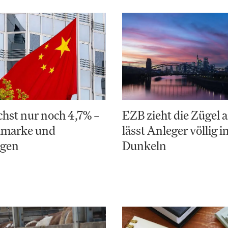
hst nur noch 4,7% –
EZB zieht die Zügel a
elmarke und
lässt Anleger völlig i
ngen
Dunkeln