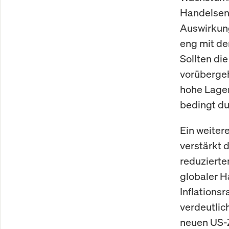
Handelsent
Auswirkung
eng mit d
Sollten di
vorübergeh
hohe Lager
bedingt dur
Ein weiter
verstärkt 
reduzierte
globaler H
Inflations
verdeutlic
neuen US-Zo