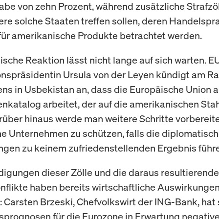
be von zehn Prozent, während zusätzliche Strafzö
re solche Staaten treffen sollen, deren Handelspra
 für amerikanische Produkte betrachtet werden.
ische Reaktion lässt nicht lange auf sich warten. E
spräsidentin Ursula von der Leyen kündigt am R
fens in Usbekistan an, dass die Europäische Union 
atalog arbeitet, der auf die amerikanischen Stah
arüber hinaus werde man weitere Schritte vorbereit
e Unternehmen zu schützen, falls die diplomatisc
gen zu keinem zufriedenstellenden Ergebnis führ
igungen dieser Zölle und die daraus resultierend
flikte haben bereits wirtschaftliche Auswirkunge
: Carsten Brzeski, Chefvolkswirt der ING-Bank, hat
rognosen für die Eurozone in Erwartung negative