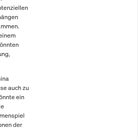
tenziellen
 hängen
sammen.
 einem
könnten
ung,
hina
ise auch zu
önnte ein
ie
mmenspiel
ionen der