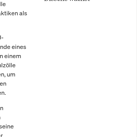
lle
ktiken als
U-
ande eines
an einem
lzölle
en, um
hen
en.
en
n
 seine
r