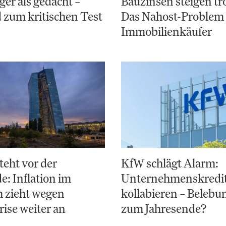
ger als gedacht –
Bauzinsen steigen t
 zum kritischen Test
Das Nahost-Problem 
Immobilienkäufer
teht vor der
KfW schlägt Alarm:
: Inflation im
Unternehmenskredi
 zieht wegen
kollabieren – Belebun
ise weiter an
zum Jahresende?