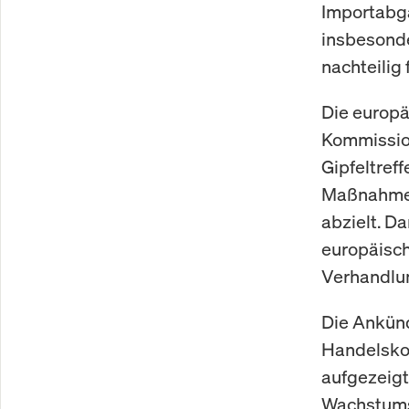
Importabga
insbesonde
nachteilig
Die europä
Kommission
Gipfeltref
Maßnahmenk
abzielt. D
europäisch
Verhandlun
Die Ankünd
Handelskon
aufgezeigt
Wachstumsp