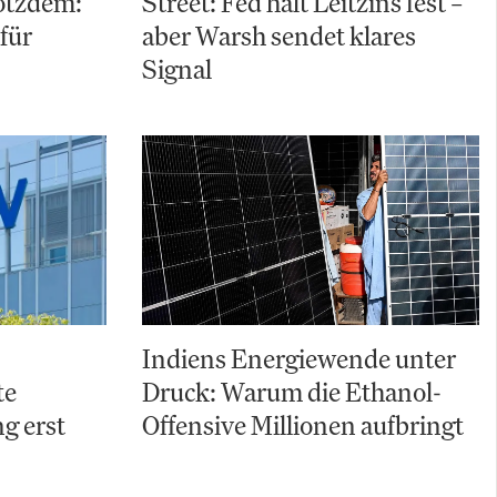
rotzdem:
Street: Fed hält Leitzins fest –
für
aber Warsh sendet klares
Signal
Indiens Energiewende unter
te
Druck: Warum die Ethanol-
g erst
Offensive Millionen aufbringt