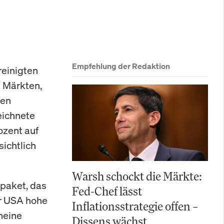
Empfehlung der Redaktion
einigten
n Märkten,
ten
eichnete
ozent auf
sichtlich
Warsh schockt die Märkte:
paket, das
Fed-Chef lässt
er USA hohe
Inflationsstrategie offen –
meine
Dissens wächst