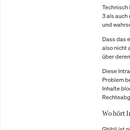
Technisch 
3 als auch
und wahrsc
Dass das ei
also nicht
über deren
Diese Intra
Problem be
Inhalte bl
Rechteabgl
Wo hört I
Ghibli ist 