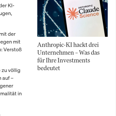
der KI-
ugen,
mit der
gegen mit
Anthropic-KI hackt drei
b: Verstoß
Unternehmen – Was das
für Ihre Investments
bedeutet
zu völlig
 auf –
ngener
malität in
.