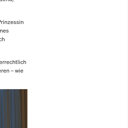
Prinzessin
enes
ch
errechtlich
eren – wie