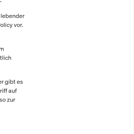
l lebender
licy vor.
em
tlich
er gibt es
iff auf
so zur