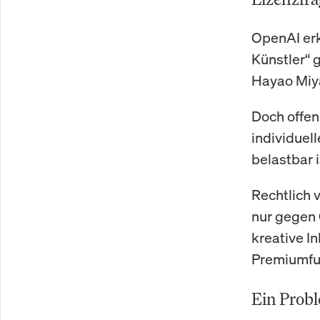
OpenAI erk
Künstler“ g
Hayao Miya
Doch offen
individuell
belastbar i
Rechtlich v
nur gegen 
kreative In
Premiumfu
Ein Probl