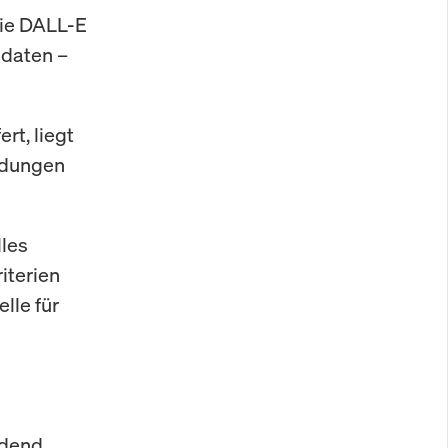
eie DALL-E
sdaten –
rt, liegt
eidungen
lles
iterien
lle für
ldend,