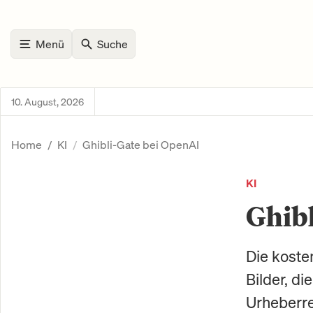
Menü
Suche
10. August, 2026
Home
KI
Ghibli-Gate bei OpenAI
KI
Ghibl
Die koste
Bilder, di
Urheberre