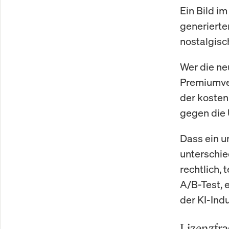
Ein Bild im
generierte
nostalgisc
Wer die ne
Premiumver
der kosten
gegen die 
Dass ein u
unterschie
rechtlich, 
A/B-Test, e
der KI-Indu
Lizenzfra