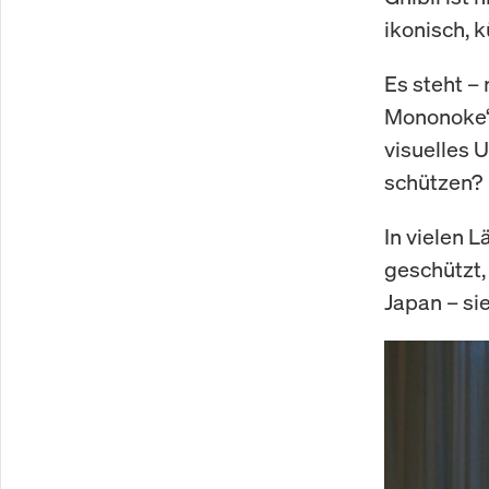
ikonisch, k
Es steht – 
Mononoke“ 
visuelles U
schützen?
In vielen L
geschützt,
Japan – si