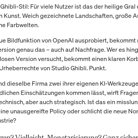
 Ghibli-Stil: Für viele Nutzer ist das der heilige Gral 
n Kunst. Weich gezeichnete Landschaften, große A
he Farbwelten.
ue Bildfunktion von OpenAI ausprobiert, bekommt 
sion genau das – auch auf Nachfrage. Wer es hin
losen Version versucht, bekommt einen klaren Kor
Urheberrechte von Studio Ghibli. Punkt.
nd dieselbe Firma zwei ihrer eigenen KI-Werkzeuge 
dlichen Einschätzungen kommen lässt, wirft Fragen
technisch, aber auch strategisch. Ist das ein misslu
ine unausgereifte Policy oder schlicht die neue Nor
strie?
gen? Vielleicht. Monetarisierung? Ganz sicher