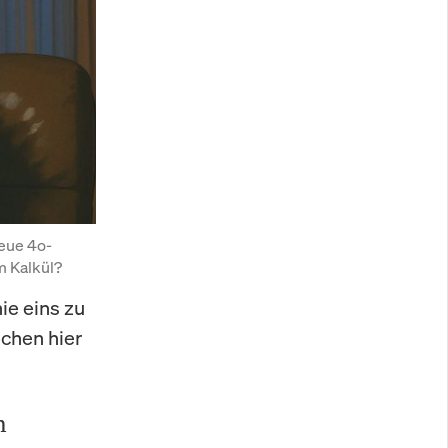
neue 4o-
m Kalkül?
ie eins zu
echen hier
n