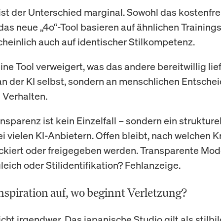
ist der Unterschied marginal. Sowohl das kostenfr
 das neue „4o“-Tool basieren auf ähnlichen Training
heinlich auch auf identischer Stilkompetenz.
ne Tool verweigert, was das andere bereitwillig liefe
 an der KI selbst, sondern an menschlichen Entsch
 Verhalten.
nsparenz ist kein Einzelfall – sondern ein strukture
i vielen KI-Anbietern. Offen bleibt, nach welchen Kr
ockiert oder freigegeben werden. Transparente Mode
eich oder Stilidentifikation? Fehlanzeige.
nspiration auf, wo beginnt Verletzung?
nicht irgendwer. Das japanische Studio gilt als stilbi