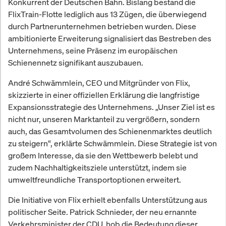
Konkurrent der Deutschen Bahn. Bislang bestand die
FlixTrain-Flotte lediglich aus 13 Zügen, die überwiegend
durch Partnerunternehmen betrieben wurden. Diese
ambitionierte Erweiterung signalisiert das Bestreben des
Unternehmens, seine Präsenz im europäischen
Schienennetz signifikant auszubauen.
André Schwämmlein, CEO und Mitgründer von Flix,
skizzierte in einer offiziellen Erklärung die langfristige
Expansionsstrategie des Unternehmens. „Unser Ziel ist es
nicht nur, unseren Marktanteil zu vergrößern, sondern
auch, das Gesamtvolumen des Schienenmarktes deutlich
zu steigern“, erklärte Schwämmlein. Diese Strategie ist von
großem Interesse, da sie den Wettbewerb belebt und
zudem Nachhaltigkeitsziele unterstützt, indem sie
umweltfreundliche Transportoptionen erweitert.
Die Initiative von Flix erhielt ebenfalls Unterstützung aus
politischer Seite. Patrick Schnieder, der neu ernannte
Verkehrsminister der CDU, hob die Bedeutung dieser