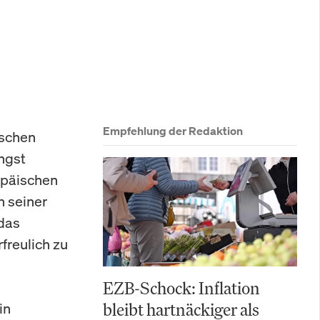
Empfehlung der Redaktion
ischen
üngst
ropäischen
n seiner
 das
freulich zu
EZB-Schock: Inflation
in
bleibt hartnäckiger als