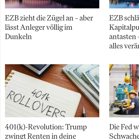
EZB zieht die Zügel an – aber
EZB schl
lässt Anleger völlig im
Kapitalpuf
Dunkeln
antasten 
alles ver
401(k)-Revolution: Trump
Die Fed w
zwingt Renten in deine
Schwache 