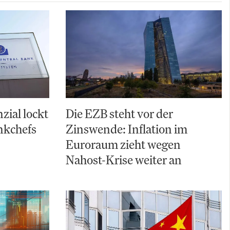
zial lockt
Die EZB steht vor der
nkchefs
Zinswende: Inflation im
Euroraum zieht wegen
Nahost-Krise weiter an