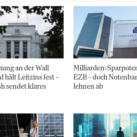
ung an der Wall
Milliarden-Sparpoten
d hält Leitzins fest –
EZB – doch Notenba
h sendet klares
lehnen ab