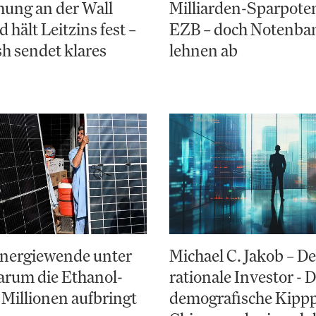
ung an der Wall
Milliarden-Sparpoten
d hält Leitzins fest –
EZB – doch Notenba
h sendet klares
lehnen ab
Energiewende unter
Michael C. Jakob – De
arum die Ethanol-
rationale Investor - 
 Millionen aufbringt
demografische Kipp