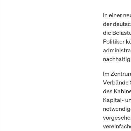
In einer n
der deutsc
die Belast
Politiker k
administra
nachhaltig 
Im Zentru
Verbände 
des Kabine
Kapital- u
notwendige
vorgesehen
vereinfach