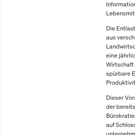
Informatio
Lebensmit
Die Entlas
aus versch
Landwirtsc
eine jährl
Wirtschaft 
spürbare E
Produktivi
Dieser Vor
der berei
Bürokrati
auf Schlo
unternehme