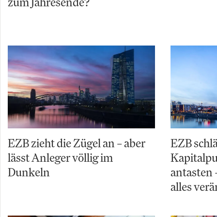
zum Jahresende?
EZB zieht die Zügel an – aber
EZB schl
lässt Anleger völlig im
Kapitalpuf
Dunkeln
antasten 
alles ver