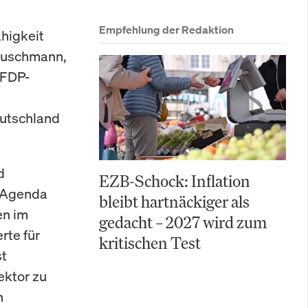
Empfehlung der Redaktion
ähigkeit
 Buschmann,
 FDP-
n
eutschland
d
EZB-Schock: Inflation
e Agenda
bleibt hartnäckiger als
en im
gedacht – 2027 wird zum
rte für
kritischen Test
st
ektor zu
n