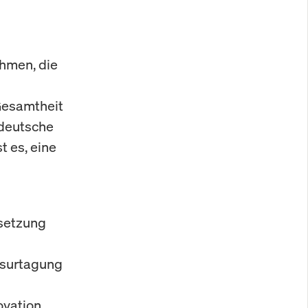
hmen, die
Gesamtheit
 deutsche
t es, eine
msetzung
usurtagung
ovation