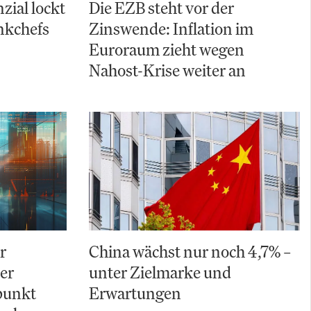
zial lockt
Die EZB steht vor der
nkchefs
Zinswende: Inflation im
Euroraum zieht wegen
Nahost-Krise weiter an
r
China wächst nur noch 4,7% –
Der
unter Zielmarke und
punkt
Erwartungen