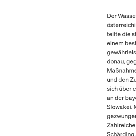
Der Wasser
österreich
teilte die
einem best
gewährleis
donau, geg
Maßnahme 
und den Zu
sich über 
an der bay
Slowakei. 
gezwungen,
Zahlreiche
Schärding,