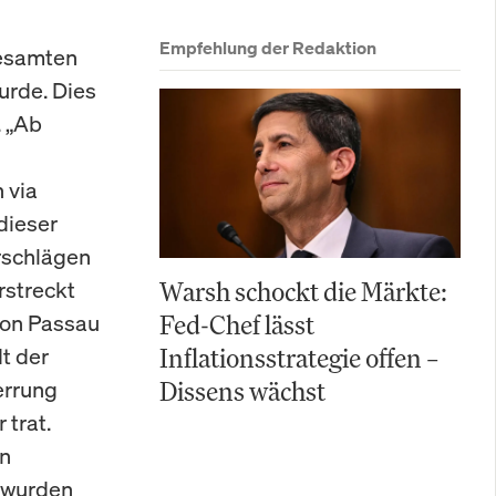
Empfehlung der Redaktion
gesamten
urde. Dies
. „Ab
 via
dieser
rschlägen
rstreckt
Warsh schockt die Märkte:
von Passau
Fed-Chef lässt
t der
Inflationsstrategie offen –
errung
Dissens wächst
 trat.
In
, wurden