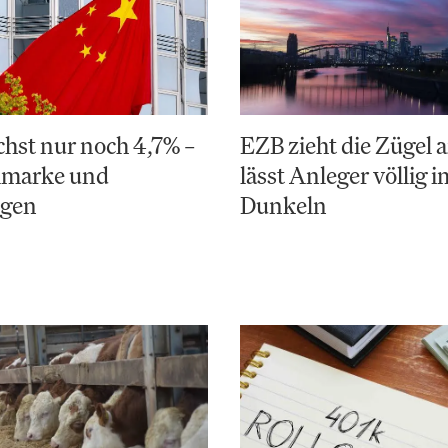
hst nur noch 4,7% –
EZB zieht die Zügel a
elmarke und
lässt Anleger völlig i
ngen
Dunkeln