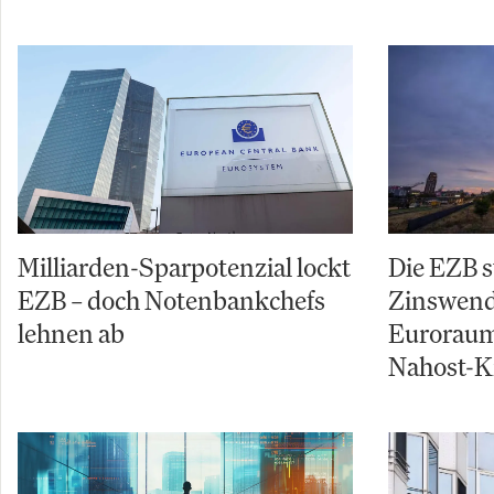
Milliarden-Sparpotenzial lockt
Die EZB s
EZB – doch Notenbankchefs
Zinswende
lehnen ab
Euroraum
Nahost-Kr