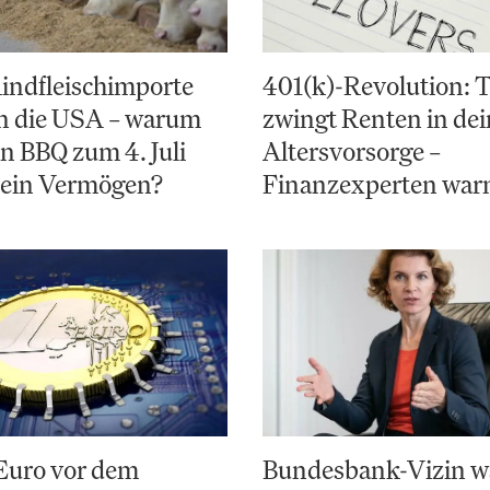
indfleischimporte
401(k)-Revolution:
en die USA – warum
zwingt Renten in de
in BBQ zum 4. Juli
Altersvorsorge –
 ein Vermögen?
Finanzexperten war
 Euro vor dem
Bundesbank-Vizin w