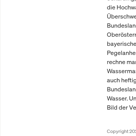
die Hochw
Überschwe
Bundesland
Oberösterr
bayerische
Pegelanheb
rechne man
Wassermas
auch hefti
Bundesland
Wasser. U
Bild der V
Copyright 20