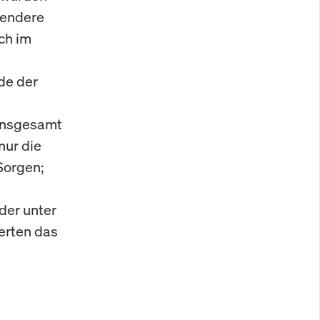
gendere
ch im
de der
 Insgesamt
nur die
Sorgen;
der unter
erten das