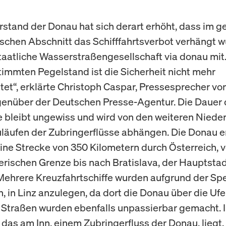
stand der Donau hat sich derart erhöht, dass im 
ischen Abschnitt das Schifffahrtsverbot verhängt w
 staatliche Wasserstraßengesellschaft via donau mit
immten Pegelstand ist die Sicherheit nicht mehr
tet“, erklärte Christoph Caspar, Pressesprecher von
enüber der Deutschen Presse-Agentur. Die Dauer 
bleibt ungewiss und wird von den weiteren Niede
läufen der Zubringerflüsse abhängen. Die Donau e
eine Strecke von 350 Kilometern durch Österreich, 
erischen Grenze bis nach Bratislava, der Hauptstad
Mehrere Kreuzfahrtschiffe wurden aufgrund der Sp
 in Linz anzulegen, da dort die Donau über die Ufer
 Straßen wurden ebenfalls unpassierbar gemacht. 
 das am Inn, einem Zubringerfluss der Donau, liegt