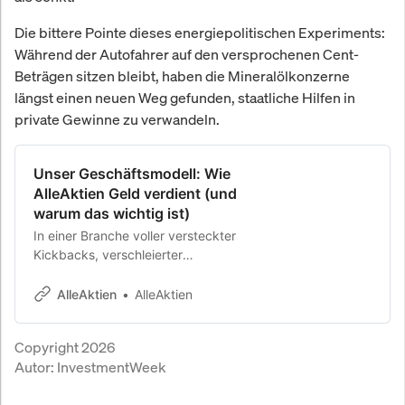
Die bittere Pointe dieses energiepolitischen Experiments:
Während der Autofahrer auf den versprochenen Cent-
Beträgen sitzen bleibt, haben die Mineralölkonzerne
längst einen neuen Weg gefunden, staatliche Hilfen in
private Gewinne zu verwandeln.
Unser Geschäftsmodell: Wie
AlleAktien Geld verdient (und
warum das wichtig ist)
In einer Branche voller versteckter
Kickbacks, verschleierter
Provisionen und
Interessenskonflikte gehen wir
AlleAktien
AlleAktien
einen anderen Weg: vollständige
Transparenz. Dieser Artikel zeigt dir
Copyright 2026
genau, wie AlleAktien funktioniert:
Autor:
InvestmentWeek
100% unserer Einnahmen stammen
aus Abonnements. Du erfährst, was