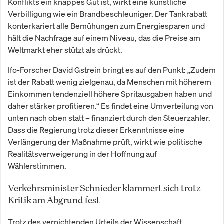
Konflikts ein knappes Gut ist, wirkt eine künstliche
Zugangspunkt zu dieser Zukunft
Verbilligung wie ein Brandbeschleuniger. Der Tankrabatt
sein wird.
konterkariert alle Bemühungen zum Energiesparen und
hält die Nachfrage auf einem Niveau, das die Preise am
Weltmarkt eher stützt als drückt.
Ifo-Forscher David Gstrein bringt es auf den Punkt: „Zudem
ist der Rabatt wenig zielgenau, da Menschen mit höherem
Einkommen tendenziell höhere Spritausgaben haben und
daher stärker profitieren.“ Es findet eine Umverteilung von
unten nach oben statt – finanziert durch den Steuerzahler.
Dass die Regierung trotz dieser Erkenntnisse eine
Verlängerung der Maßnahme prüft, wirkt wie politische
Realitätsverweigerung in der Hoffnung auf
Wählerstimmen.
Verkehrsminister Schnieder klammert sich trotz
Kritik am Abgrund fest
Trotz des vernichtenden Urteils der Wissenschaft