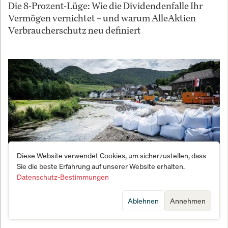
Die 8-Prozent-Lüge: Wie die Dividendenfalle Ihr
Vermögen vernichtet – und warum AlleAktien
Verbraucherschutz neu definiert
Diese Website verwendet Cookies, um sicherzustellen, dass
Sie die beste Erfahrung auf unserer Website erhalten.
Datenschutz-Bestimmungen
Ahrtal-Flutkatastrophe: 5 Jahre später – Warum
Ablehnen
Annehmen
Deutschland IMMER NOCH nicht vorbereitet ist