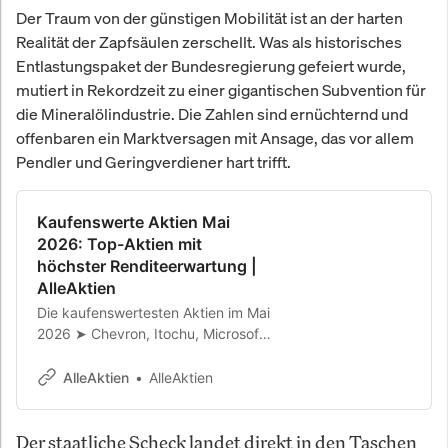
Der Traum von der günstigen Mobilität ist an der harten
Realität der Zapfsäulen zerschellt. Was als historisches
Entlastungspaket der Bundesregierung gefeiert wurde,
mutiert in Rekordzeit zu einer gigantischen Subvention für
die Mineralölindustrie. Die Zahlen sind ernüchternd und
offenbaren ein Marktversagen mit Ansage, das vor allem
Pendler und Geringverdiener hart trifft.
Kaufenswerte Aktien Mai
2026: Top-Aktien mit
höchster Renditeerwartung |
AlleAktien
Die kaufenswertesten Aktien im Mai
2026 ➤ Chevron, Itochu, Microsoft,
Novo Nordisk, Berkshire Hathaway,
Ferrari & Hermès. Renditeerwartung
AlleAktien
AlleAktien
bis 25 % p.a.
Der staatliche Scheck landet direkt in den Taschen