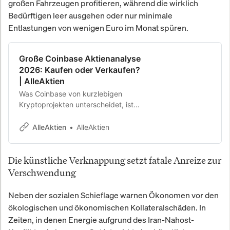
großen Fahrzeugen profitieren, während die wirklich
Bedürftigen leer ausgehen oder nur minimale
Entlastungen von wenigen Euro im Monat spüren.
Große Coinbase Aktienanalyse
2026: Kaufen oder Verkaufen?
| AlleAktien
Was Coinbase von kurzlebigen
Kryptoprojekten unterscheidet, ist
die strukturelle Positionierung
genau an der Schnittstelle zwischen
AlleAktien
AlleAktien
traditionellem Kapital und digitaler
Vermögenswelt, einem Übergang,
Die künstliche Verknappung setzt fatale Anreize zur
der durch regulatorische
Rückendeckung in den USA gerade
Verschwendung
erheblich an Fahrt gewinnt. Für dich
als Investor ist die entscheidende
Neben der sozialen Schieflage warnen Ökonomen vor den
Frage deshalb nicht, ob Krypto eine
ökologischen und ökonomischen Kollateralschäden. In
Zukunft hat, sondern ob Coinbase
Zeiten, in denen Energie aufgrund des Iran-Nahost-
der dauerhaft dominierende