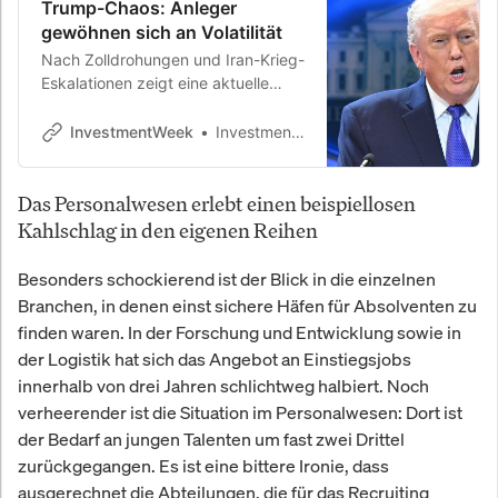
Trump-Chaos: Anleger
gewöhnen sich an Volatilität
Nach Zolldrohungen und Iran-Krieg-
Eskalationen zeigt eine aktuelle
Studie: Viele Anleger bleiben
gelassen. Die Börsenvolatilität durch
InvestmentWeek
InvestmentWeek
US-Präsident Trump verliert an
Schreckenswirkung.
Das Personalwesen erlebt einen beispiellosen
Kahlschlag in den eigenen Reihen
Besonders schockierend ist der Blick in die einzelnen
Branchen, in denen einst sichere Häfen für Absolventen zu
finden waren. In der Forschung und Entwicklung sowie in
der Logistik hat sich das Angebot an Einstiegsjobs
innerhalb von drei Jahren schlichtweg halbiert. Noch
verheerender ist die Situation im Personalwesen: Dort ist
der Bedarf an jungen Talenten um fast zwei Drittel
zurückgegangen. Es ist eine bittere Ironie, dass
ausgerechnet die Abteilungen, die für das Recruiting