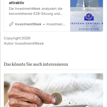
attraktiv
Die InvestmetnWeek analysiert die
bevorstehende EZB-Sitzung und
erklärt, wie die Inflationskrise von
2022 die aktuelle Geldpolitik prägt.
InvestmentWeek
InvestmentWeek
Anleiherenditen erreichen historisch
hohe Niveaus.
Copyright 2026
Autor:
InvestmentWeek
Das könnte Sie auch interessieren