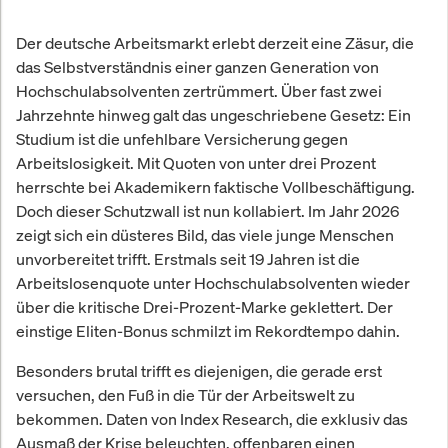
Der deutsche Arbeitsmarkt erlebt derzeit eine Zäsur, die
das Selbstverständnis einer ganzen Generation von
Hochschulabsolventen zertrümmert. Über fast zwei
Jahrzehnte hinweg galt das ungeschriebene Gesetz: Ein
Studium ist die unfehlbare Versicherung gegen
Arbeitslosigkeit. Mit Quoten von unter drei Prozent
herrschte bei Akademikern faktische Vollbeschäftigung.
Doch dieser Schutzwall ist nun kollabiert. Im Jahr 2026
zeigt sich ein düsteres Bild, das viele junge Menschen
unvorbereitet trifft. Erstmals seit 19 Jahren ist die
Arbeitslosenquote unter Hochschulabsolventen wieder
über die kritische Drei-Prozent-Marke geklettert. Der
einstige Eliten-Bonus schmilzt im Rekordtempo dahin.
Besonders brutal trifft es diejenigen, die gerade erst
versuchen, den Fuß in die Tür der Arbeitswelt zu
bekommen. Daten von Index Research, die exklusiv das
Ausmaß der Krise beleuchten, offenbaren einen