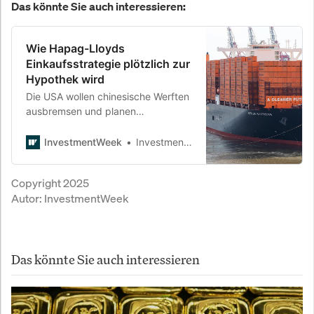
Das könnte Sie auch interessieren:
Wie Hapag-Lloyds
Einkaufsstrategie plötzlich zur
Hypothek wird
Die USA wollen chinesische Werften
ausbremsen und planen
Strafgebühren für Reeder, die dort
einkaufen. Besonders hart würde es
InvestmentWeek
InvestmentWeek
Europas Linienreedereien treffen –
allen voran die Hamburger von
Copyright 2025
Hapag-Lloyd.
Autor:
InvestmentWeek
Das könnte Sie auch interessieren