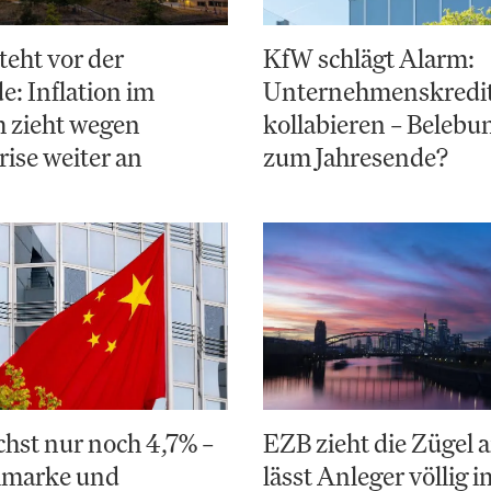
teht vor der
KfW schlägt Alarm:
: Inflation im
Unternehmenskredi
 zieht wegen
kollabieren – Belebun
ise weiter an
zum Jahresende?
hst nur noch 4,7% –
EZB zieht die Zügel a
elmarke und
lässt Anleger völlig i