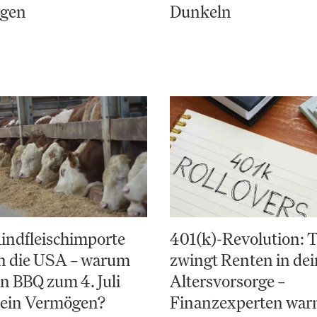
ngen
Dunkeln
indfleischimporte
401(k)-Revolution:
en die USA – warum
zwingt Renten in de
in BBQ zum 4. Juli
Altersvorsorge –
 ein Vermögen?
Finanzexperten war