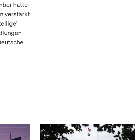
mber hatte
en verstärkt
ellige'
ndlungen
 Deutsche