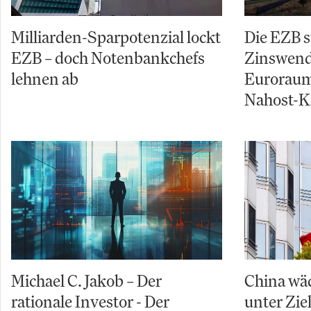
Milliarden-Sparpotenzial lockt
Die EZB s
EZB – doch Notenbankchefs
Zinswende
lehnen ab
Euroraum
Nahost-Kr
Michael C. Jakob – Der
China wäc
rationale Investor - Der
unter Zi