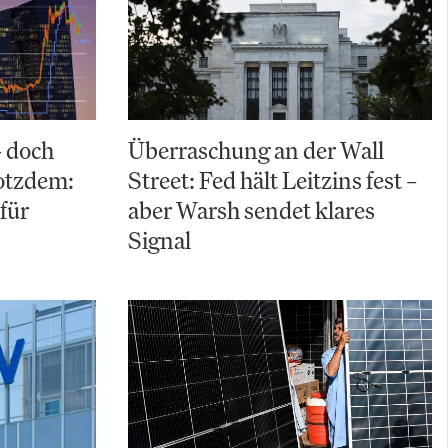
– doch
Überraschung an der Wall
rotzdem:
Street: Fed hält Leitzins fest –
für
aber Warsh sendet klares
Signal