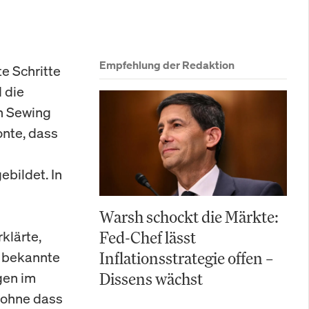
Empfehlung der Redaktion
e Schritte
 die
an Sewing
onte, dass
bildet. In
Warsh schockt die Märkte:
klärte,
Fed-Chef lässt
s bekannte
Inflationsstrategie offen –
gen im
Dissens wächst
 ohne dass