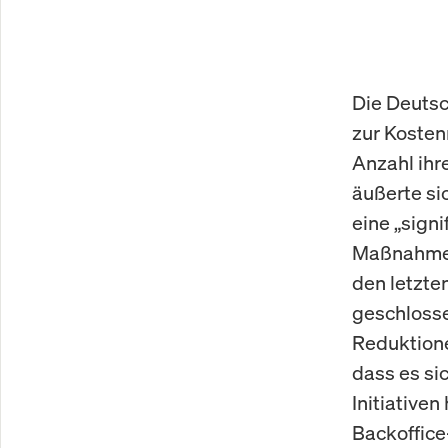
Die Deutsc
zur Kosten
Anzahl ihre
äußerte si
eine „signi
Maßnahmen
den letzte
geschlosse
Reduktione
dass es si
Initiative
Backoffice