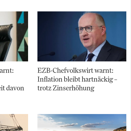
arnt:
EZB-Chefvolkswirt warnt:
Inflation bleibt hartnäckig –
it davon
trotz Zinserhöhung