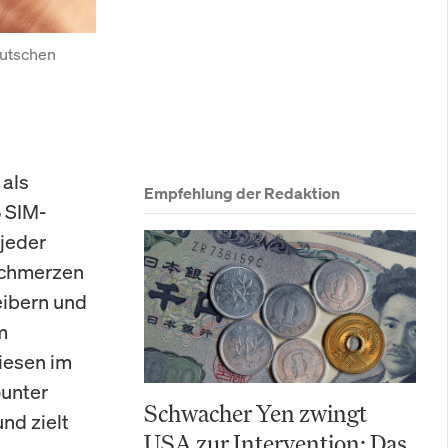
utschen 
 als
Empfehlung der Redaktion
5 SIM-
 jeder
Schmerzen
eibern und
m
Riesen im
ounter
Schwacher Yen zwingt
nd zielt
USA zur Intervention: Das