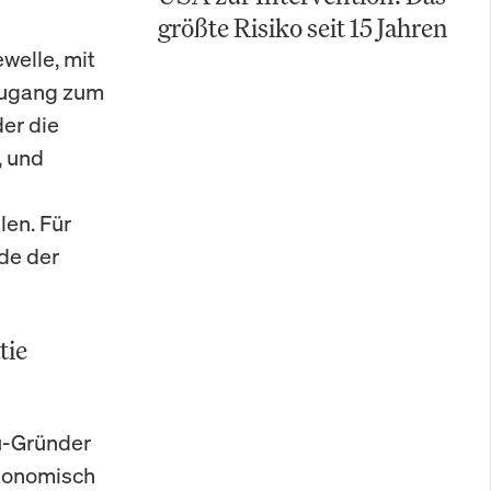
größte Risiko seit 15 Jahren
welle, mit
 Zugang zum
er die
, und
len. Für
de der
tie
su-Gründer
Ökonomisch