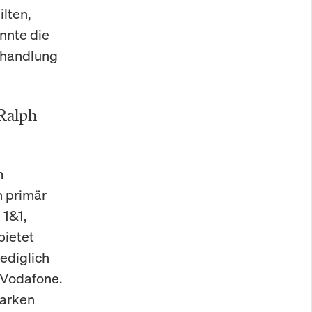
lten,
nnte die
rhandlung
 Ralph
m
h primär
1&1,
bietet
ediglich
 Vodafone.
marken