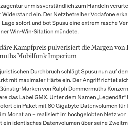
agentur unmissverständlich zum Handeln verurtei
r Widerstand ein. Der Netzbetreiber Vodafone erka
 Lage sofort und bot Spusu eine extrem rasche Ve
 einer Win-Win-Sitation mündete.
däre Kampfpreis pulverisiert die Margen von
uths Mobilfunk Imperium
uristischen Durchbruch schlägt Spusu nun auf de
kt mit maximaler Härte ein. Der Angriff richtet sic
 Günstig-Marken von Ralph Dommermuths Konzern 
ere das Label GMX. Unter dem Namen „Legendär“ 
ofort ein Paket mit 80 Gigabyte Datenvolumen für l
 im Monat an – realisiert im hochgelobten Netz von
ert ein identisches Datenvolumen über seine Zweit