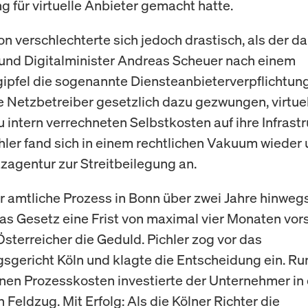
g für virtuelle Anbieter gemacht hatte.
ion verschlechterte sich jedoch drastisch, als der d
und Digitalminister Andreas Scheuer nach einem
ipfel die sogenannte Diensteanbieterverpflichtung
e Netzbetreiber gesetzlich dazu gezwungen, virtue
u intern verrechneten Selbstkosten auf ihre Infrastr
chler fand sich in einem rechtlichen Vakuum wieder u
agentur zur Streitbeilegung an.
er amtliche Prozess in Bonn über zwei Jahre hinwe
as Gesetz eine Frist von maximal vier Monaten vors
Österreicher die Geduld. Pichler zog vor das
sgericht Köln und klagte die Entscheidung ein. R
inen Prozesskosten investierte der Unternehmer in
n Feldzug. Mit Erfolg: Als die Kölner Richter die