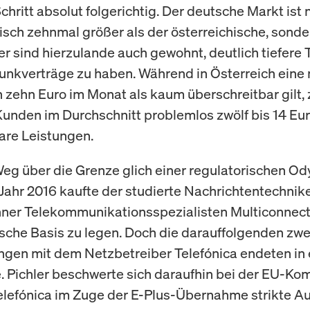
Schritt absolut folgerichtig. Der deutsche Markt ist 
isch zehnmal größer als der österreichische, sonde
r sind hierzulande auch gewohnt, deutlich tiefere 
funkverträge zu haben. Während in Österreich ein
 zehn Euro im Monat als kaum überschreitbar gilt,
unden im Durchschnitt problemlos zwölf bis 14 Eur
are Leistungen.
eg über die Grenze glich einer regulatorischen Od
 Jahr 2016 kaufte der studierte Nachrichtentechnike
er Telekommunikationsspezialisten Multiconnect
sche Basis zu legen. Doch die darauffolgenden zwe
gen mit dem Netzbetreiber Telefónica endeten in 
 Pichler beschwerte sich daraufhin bei der EU-Ko
elefónica im Zuge der E-Plus-Übernahme strikte Au