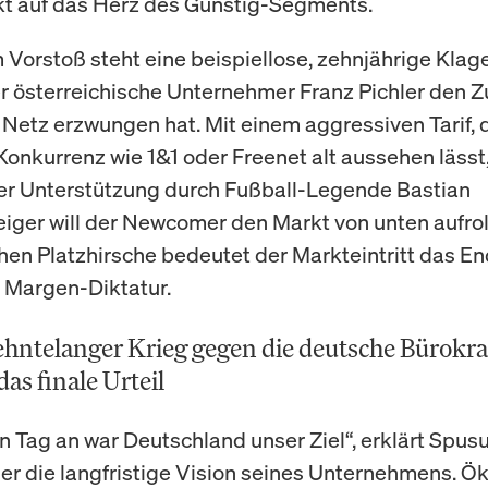
kt auf das Herz des Günstig-Segments.
 Vorstoß steht eine beispiellose, zehnjährige Klage
er österreichische Unternehmer Franz Pichler den
Netz erzwungen hat. Mit einem aggressiven Tarif, d
 Konkurrenz wie 1&1 oder Freenet alt aussehen lässt
r Unterstützung durch Fußball-Legende Bastian
iger will der Newcomer den Markt von unten aufrol
hen Platzhirsche bedeutet der Markteintritt das En
Margen-Diktatur.
ehntelanger Krieg gegen die deutsche Bürokra
as finale Urteil
n Tag an war Deutschland unser Ziel“, erklärt Spu
ler die langfristige Vision seines Unternehmens. 