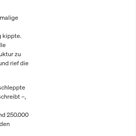
amalige
 kippte.
lle
uktur zu
nd rief die
gschleppte
chreibt –,
und 250.000
 den