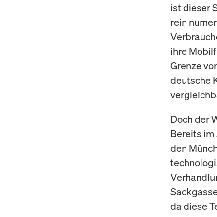
ist dieser 
rein numer
Verbrauche
ihre Mobil
Grenze von
deutsche K
vergleichb
Doch der W
Bereits im
den Münchn
technologi
Verhandlun
Sackgasse.
da diese T