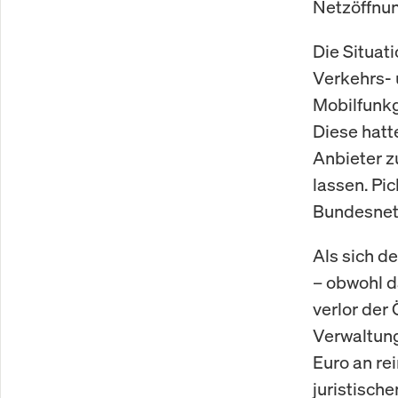
Netzöffnun
Die Situat
Verkehrs- 
Mobilfunkg
Diese hatt
Anbieter z
lassen. Pi
Bundesnetz
Als sich d
– obwohl d
verlor der 
Verwaltung
Euro an re
juristische