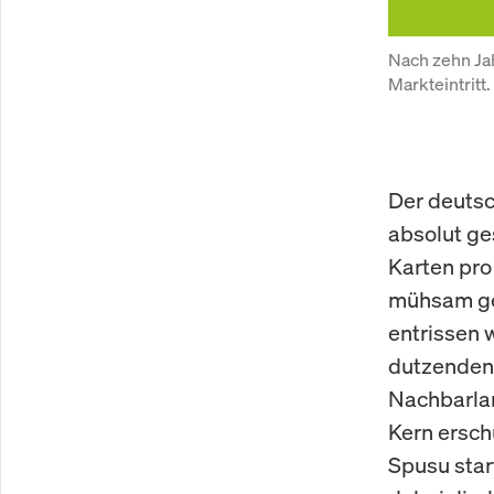
Nach zehn Jah
Markteintritt
Der deutsc
absolut ge
Karten pro
mühsam ge
entrissen 
dutzenden
Nachbarlan
Kern ersch
Spusu star