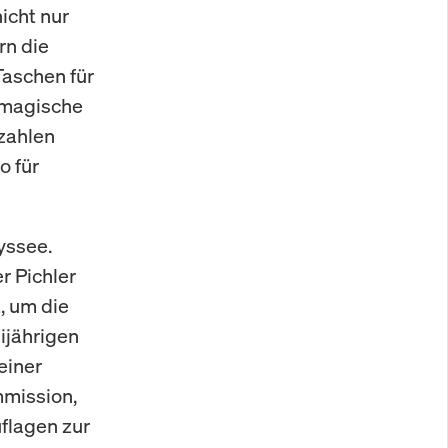
nicht nur
rn die
Taschen für
e magische
 zahlen
o für
yssee.
r Pichler
, um die
ijährigen
einer
mmission,
flagen zur