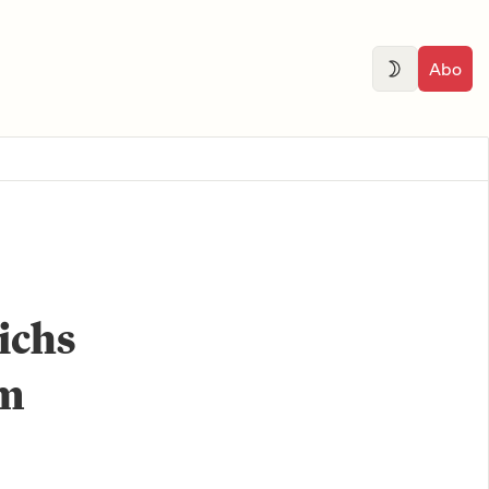
Abo
ichs
em