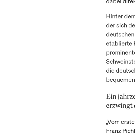
dabei dire
Hinter dem
der sich d
deutschen 
etablierte
prominente
Schweinste
die deutsc
bequemen 
Ein jahrz
erzwingt d
„Vom erste
Franz Pich