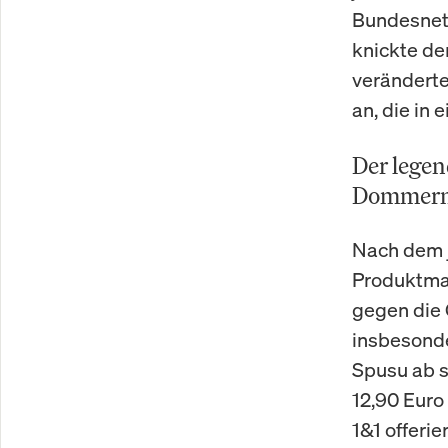
Bundesnetz
knickte de
veränderte
an, die in
Der legen
Dommerm
Nach dem j
Produktmar
gegen die
insbesond
Spusu ab s
12,90 Euro
1&1 offeri