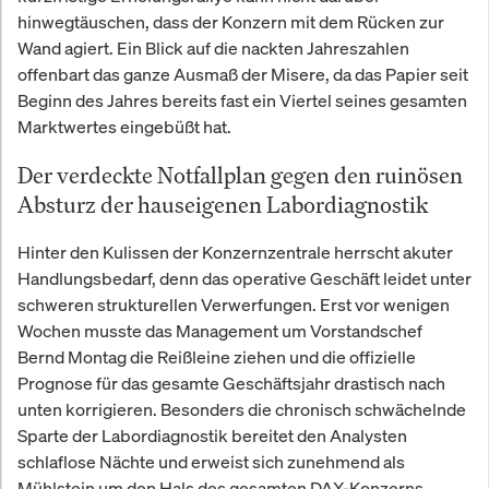
hinwegtäuschen, dass der Konzern mit dem Rücken zur
Wand agiert. Ein Blick auf die nackten Jahreszahlen
offenbart das ganze Ausmaß der Misere, da das Papier seit
Beginn des Jahres bereits fast ein Viertel seines gesamten
Marktwertes eingebüßt hat.
Der verdeckte Notfallplan gegen den ruinösen
Absturz der hauseigenen Labordiagnostik
Hinter den Kulissen der Konzernzentrale herrscht akuter
Handlungsbedarf, denn das operative Geschäft leidet unter
schweren strukturellen Verwerfungen. Erst vor wenigen
Wochen musste das Management um Vorstandschef
Bernd Montag die Reißleine ziehen und die offizielle
Prognose für das gesamte Geschäftsjahr drastisch nach
unten korrigieren. Besonders die chronisch schwächelnde
Sparte der Labordiagnostik bereitet den Analysten
schlaflose Nächte und erweist sich zunehmend als
Mühlstein um den Hals des gesamten DAX-Konzerns.