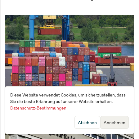
Diese Website verwendet Cookies, um sicherzustellen, dass
Beben am Abgrund: Der Iran-Krieg versetzt dem
Sie die beste Erfahrung auf unserer Website erhalten.
Standort Deutschland den Todesstoß
Datenschutz-Bestimmungen
Ablehnen
Annehmen