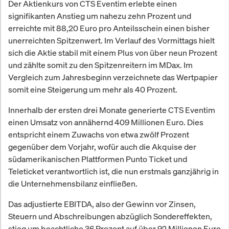
Der Aktienkurs von CTS Eventim erlebte einen
signifikanten Anstieg um nahezu zehn Prozent und
erreichte mit 88,20 Euro pro Anteilsschein einen bisher
unerreichten Spitzenwert. Im Verlauf des Vormittags hielt
sich die Aktie stabil mit einem Plus von über neun Prozent
und zählte somit zu den Spitzenreitern im MDax. Im
Vergleich zum Jahresbeginn verzeichnete das Wertpapier
somit eine Steigerung um mehr als 40 Prozent.
Innerhalb der ersten drei Monate generierte CTS Eventim
einen Umsatz von annähernd 409 Millionen Euro. Dies
entspricht einem Zuwachs von etwa zwölf Prozent
gegenüber dem Vorjahr, wofür auch die Akquise der
südamerikanischen Plattformen Punto Ticket und
Teleticket verantwortlich ist, die nun erstmals ganzjährig in
die Unternehmensbilanz einfließen.
Das adjustierte EBITDA, also der Gewinn vor Zinsen,
Steuern und Abschreibungen abzüglich Sondereffekten,
stieg um beachtliche 36 Prozent auf über 92 Millionen Euro