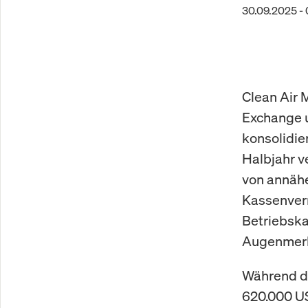
30.09.2025 - 
Clean Air 
Exchange u
konsolidie
Halbjahr v
von annähe
Kassenverm
Betriebskap
Augenmerk 
Während de
620.000 US