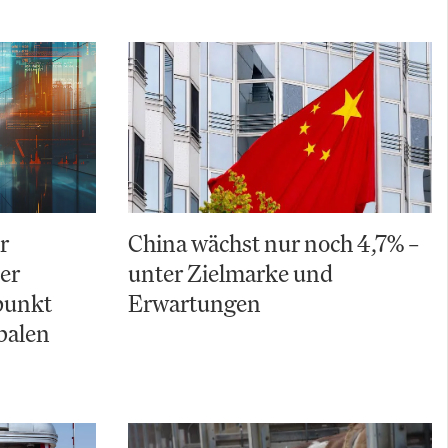
r
China wächst nur noch 4,7% –
Der
unter Zielmarke und
punkt
Erwartungen
balen