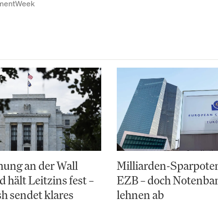
tmentWeek
ung an der Wall
Milliarden-Sparpoten
d hält Leitzins fest –
EZB – doch Notenba
h sendet klares
lehnen ab