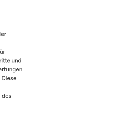
der
ür
ritte und
wertungen
 Diese
g des