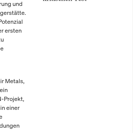
erung und
gerstätte.
Potenzial
r ersten
zu
ne
r Metals,
ein
-Projekt,
in einer
e
ndungen