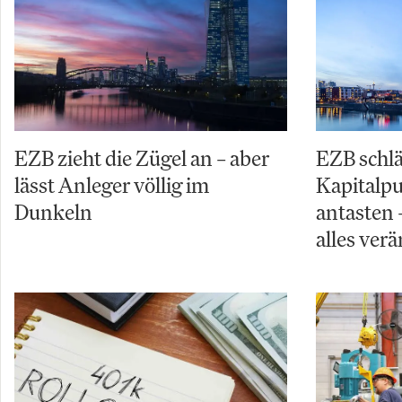
EZB zieht die Zügel an – aber
EZB schl
lässt Anleger völlig im
Kapitalpuf
Dunkeln
antasten 
alles ver