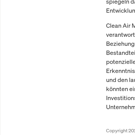
spiegeln 
Entwicklun
Clean Air 
verantwort
Beziehunge
Bestandtei
potenzielle
Erkenntnis
und den la
könnten ei
Investitio
Unternehm
Copyright 20