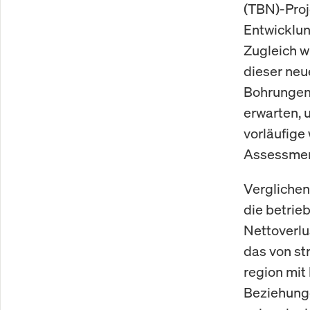
(TBN)-Proj
Entwicklun
Zugleich w
dieser neu
Bohrungen 
erwarten, 
vorläufige
Assessment
Verglichen
die betrie
Nettoverlu
das von st
region mit
Beziehunge