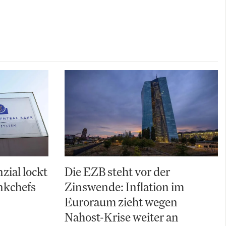
zial lockt
Die EZB steht vor der
nkchefs
Zinswende: Inflation im
Euroraum zieht wegen
Nahost-Krise weiter an