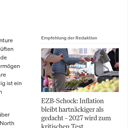
Empfehlung der Redaktion
enture
rüften
nde
vermögen
are
g ist ein
n
EZB-Schock: Inflation
bleibt hartnäckiger als
über
gedacht – 2027 wird zum
 North
kritischen Test