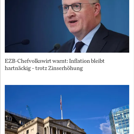
EZB-Chefvolkswirt warnt: Inflation bleibt
hartnäckig – trotz Zinserhöhung