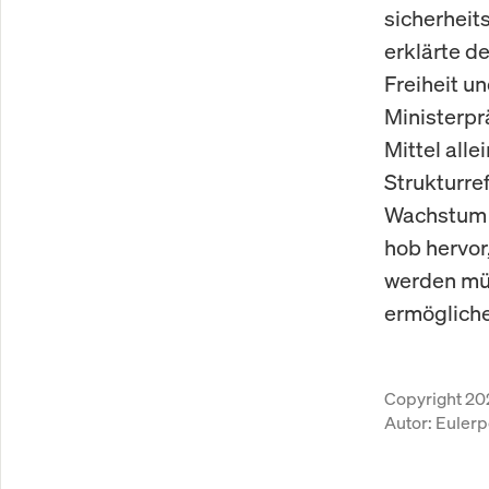
sicherheits
erklärte d
Freiheit u
Ministerpr
Mittel all
Strukturre
Wachstum 
hob hervor
werden müs
ermögliche
Copyright 20
Autor:
Eulerp