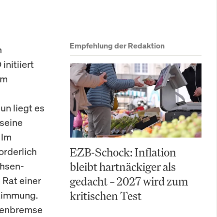
Empfehlung der Redaktion
n
initiiert
im
n liegt es
 seine
 Im
orderlich
EZB-Schock: Inflation
chsen-
bleibt hartnäckiger als
 Rat einer
gedacht – 2027 wird zum
stimmung.
kritischen Test
ldenbremse