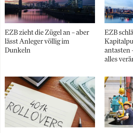
EZB zieht die Zügel an – aber
EZB schl
lässt Anleger völlig im
Kapitalpuf
Dunkeln
antasten 
alles ver