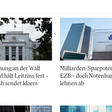
ung an der Wall
Milliarden-Sparpoten
d hält Leitzins fest –
EZB – doch Notenba
h sendet klares
lehnen ab