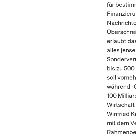
für bestim
Finanzieru
Nachrichte
Überschrei
erlaubt da
alles jense
Sonderver
bis zu 500
soll vorneh
während 10
100 Millia
Wirtschaf
Winfried K
mit dem Ve
Rahmenbed