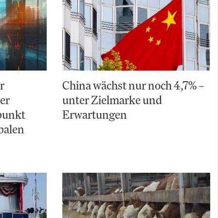
r
China wächst nur noch 4,7% –
Der
unter Zielmarke und
punkt
Erwartungen
balen