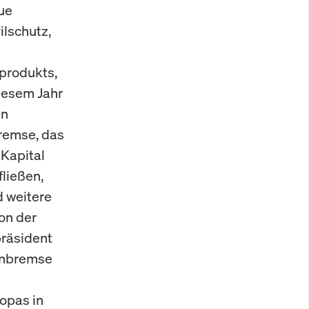
ue
ilschutz,
produkts,
iesem Jahr
in
remse, das
 Kapital
fließen,
d weitere
on der
räsident
enbremse
opas in