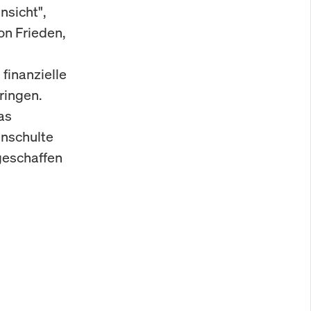
nsicht",
on Frieden,
finanzielle
ringen.
as
nschulte
geschaffen