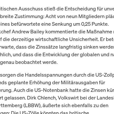
itischen Ausschuss stieß die Entscheidung für unv
 breite Zustimmung: Acht von neun Mitgliedern plä
 eines befürwortete eine Senkung um 0,25 Punkte.
chef Andrew Bailey kommentierte die Maßnahme 
 die derzeitige wirtschaftliche Unsicherheit. Er be
rwarte, dass die Zinssätze langfristig sinken werd
hlich, und dass die Entwicklung der globalen und n
 genau beobachtet werde.
 sorgen die Handelsspannungen durch die US-Zollp
ds geplante Erhöhung der Militärausgaben für
rung. Auch die US-Notenbank hatte die Zinsen kür
t gelassen. Dirk Chlench, Volkswirt bei der Lande
temberg (LBBW), äußerte sich ebenfalls zu den
gen: Die US-Zölle könnten das britische