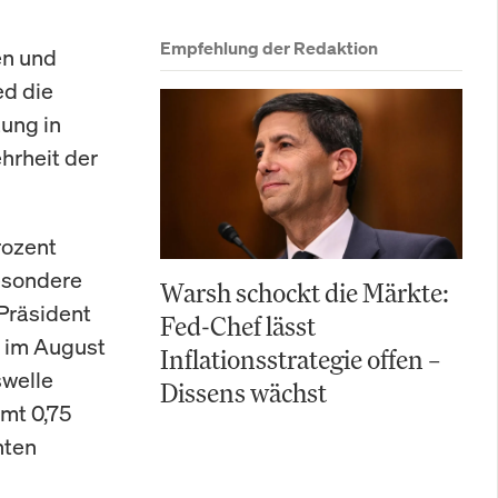
Empfehlung der Redaktion
en und
ed die
zung in
hrheit der
rozent
Besondere
Warsh schockt die Märkte:
 Präsident
Fed-Chef lässt
s im August
Inflationsstrategie offen –
swelle
Dissens wächst
amt 0,75
nten