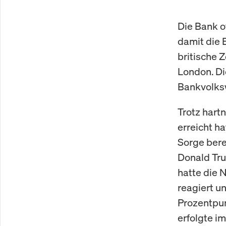
Die Bank o
damit die 
britische 
London. Di
Bankvolksw
Trotz hartn
erreicht h
Sorge bere
Donald Tru
hatte die 
reagiert u
Prozentpun
erfolgte i