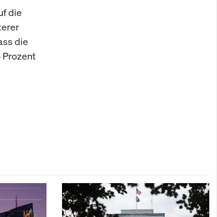
f die
terer
ass die
5 Prozent