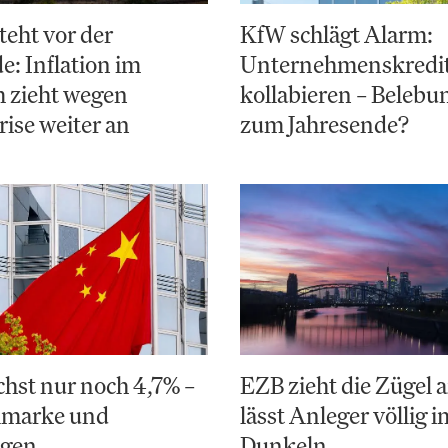
teht vor der
KfW schlägt Alarm:
: Inflation im
Unternehmenskredi
 zieht wegen
kollabieren – Belebun
ise weiter an
zum Jahresende?
hst nur noch 4,7% –
EZB zieht die Zügel a
elmarke und
lässt Anleger völlig i
ngen
Dunkeln