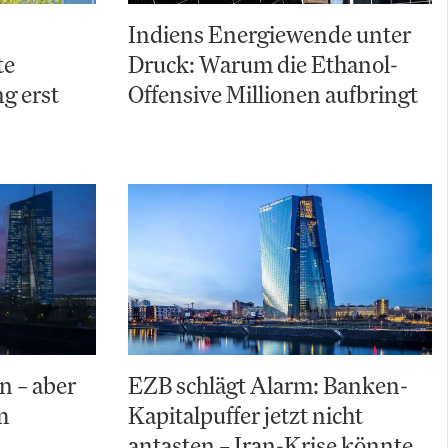
Indiens Energiewende unter
te
Druck: Warum die Ethanol-
g erst
Offensive Millionen aufbringt
n – aber
EZB schlägt Alarm: Banken-
m
Kapitalpuffer jetzt nicht
antasten – Iran-Krise könnte