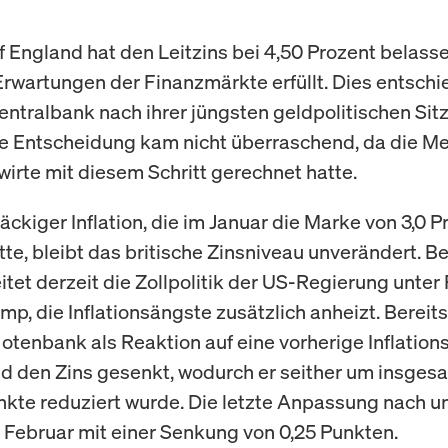
f England hat den Leitzins bei 4,50 Prozent belass
Erwartungen der Finanzmärkte erfüllt. Dies entschi
Zentralbank nach ihrer jüngsten geldpolitischen Sit
e Entscheidung kam nicht überraschend, da die Me
irte mit diesem Schritt gerechnet hatte.
äckiger Inflation, die im Januar die Marke von 3,0 P
atte, bleibt das britische Zinsniveau unverändert. 
itet derzeit die Zollpolitik der US-Regierung unter
mp, die Inflationsängste zusätzlich anheizt. Bereit
Notenbank als Reaktion auf eine vorherige Inflation
nd den Zins gesenkt, wodurch er seither um insges
kte reduziert wurde. Die letzte Anpassung nach u
m Februar mit einer Senkung von 0,25 Punkten.