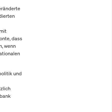
eränderte
dierten
mit
tonte, dass
en, wenn
ationalen
olitik und
zlich
sbank