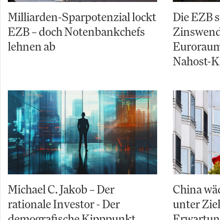
Milliarden-Sparpotenzial lockt
Die EZB s
EZB – doch Notenbankchefs
Zinswende
lehnen ab
Euroraum
Nahost-Kr
Michael C. Jakob – Der
China wäc
rationale Investor - Der
unter Zi
demografische Kipppunkt
Erwartu