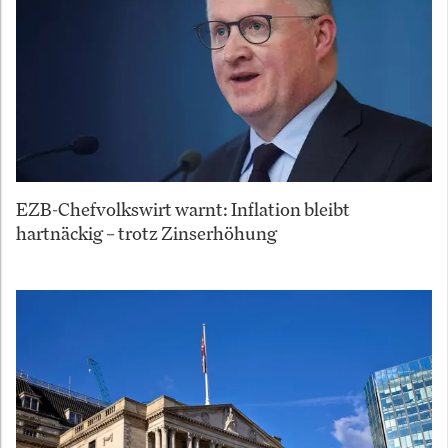
EZB-Chefvolkswirt warnt: Inflation bleibt
hartnäckig – trotz Zinserhöhung