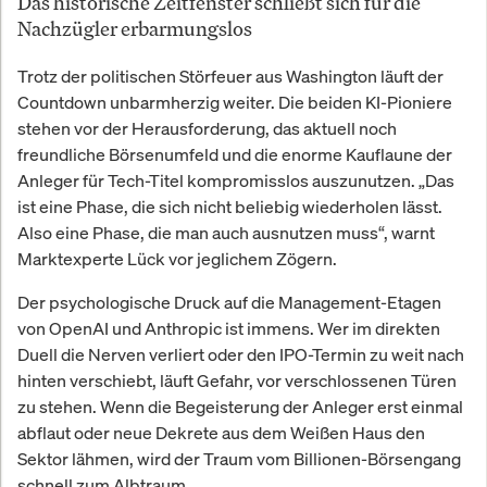
Das historische Zeitfenster schließt sich für die
Nachzügler erbarmungslos
Trotz der politischen Störfeuer aus Washington läuft der
Countdown unbarmherzig weiter. Die beiden KI-Pioniere
stehen vor der Herausforderung, das aktuell noch
freundliche Börsenumfeld und die enorme Kauflaune der
Anleger für Tech-Titel kompromisslos auszunutzen. „Das
ist eine Phase, die sich nicht beliebig wiederholen lässt.
Also eine Phase, die man auch ausnutzen muss“, warnt
Marktexperte Lück vor jeglichem Zögern.
Der psychologische Druck auf die Management-Etagen
von OpenAI und Anthropic ist immens. Wer im direkten
Duell die Nerven verliert oder den IPO-Termin zu weit nach
hinten verschiebt, läuft Gefahr, vor verschlossenen Türen
zu stehen. Wenn die Begeisterung der Anleger erst einmal
abflaut oder neue Dekrete aus dem Weißen Haus den
Sektor lähmen, wird der Traum vom Billionen-Börsengang
schnell zum Albtraum.