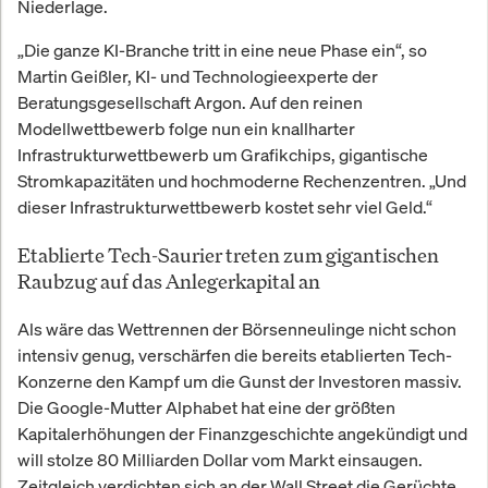
Niederlage.
„Die ganze KI-Branche tritt in eine neue Phase ein“, so
Martin Geißler, KI- und Technologieexperte der
Beratungsgesellschaft Argon. Auf den reinen
Modellwettbewerb folge nun ein knallharter
Infrastrukturwettbewerb um Grafikchips, gigantische
Stromkapazitäten und hochmoderne Rechenzentren. „Und
dieser Infrastrukturwettbewerb kostet sehr viel Geld.“
Etablierte Tech-Saurier treten zum gigantischen
Raubzug auf das Anlegerkapital an
Als wäre das Wettrennen der Börsenneulinge nicht schon
intensiv genug, verschärfen die bereits etablierten Tech-
Konzerne den Kampf um die Gunst der Investoren massiv.
Die Google-Mutter Alphabet hat eine der größten
Kapitalerhöhungen der Finanzgeschichte angekündigt und
will stolze 80 Milliarden Dollar vom Markt einsaugen.
Zeitgleich verdichten sich an der Wall Street die Gerüchte,