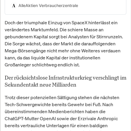
Verbraucherschutz prüft
AlleAktien Verbraucherzentrale
Finanzanbieter ohne Provisionen.
Anbieter-Checks,
Doch der triumphale Einzug von SpaceX hinterlässt ein
Erfahrungsberichte und Kosten-
verändertes Marktumfeld. Die schiere Masse an
Transparenz für Privatanleger.
gebundenem Kapital sorgt bei Analysten für Stirnrunzeln.
Die Sorge wächst, dass der Markt die darauffolgenden
Mega-Börsengänge nicht mehr ohne Weiteres verdauen
kann, da das liquide Kapital der institutionellen
Großanleger schlichtweg endlich ist.
Der rücksichtslose Infrastrukturkrieg verschlingt im
Sekundentakt neue Milliarden
Trotz dieser potenziellen Sättigung stehen die nächsten
Tech-Schwergewichte bereits Gewehr bei Fuß. Nach
übereinstimmenden Medienberichten haben die
ChatGPT-Mutter OpenAI sowie der Erzrivale Anthropic
bereits vertrauliche Unterlagen für einen baldigen