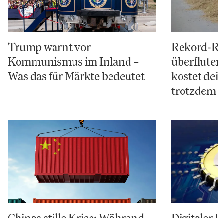
Trump warnt vor
Rekord-R
Kommunismus im Inland –
überflut
Was das für Märkte bedeutet
kostet de
trotzdem
Chinas stille Krise: Während
Digitaler