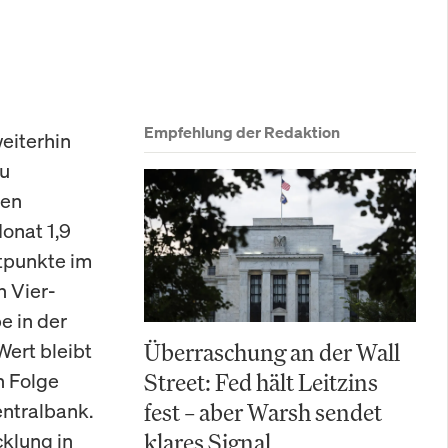
Empfehlung der Redaktion
weiterhin
zu
hen
Monat 1,9
ntpunkte im
n Vier-
e in der
Wert bleibt
Überraschung an der Wall
n Folge
Street: Fed hält Leitzins
entralbank.
fest – aber Warsh sendet
cklung in
klares Signal