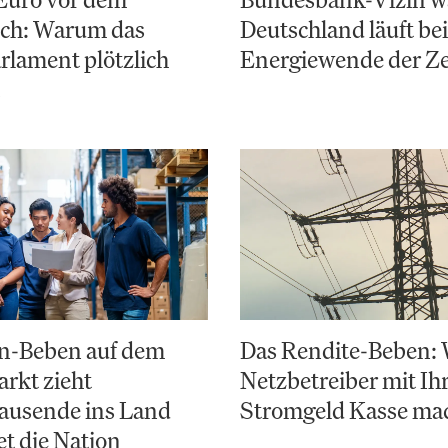
ch: Warum das
Deutschland läuft bei
lament plötzlich
Energiewende der Ze
en-Beben auf dem
Das Rendite-Beben: 
rkt zieht
Netzbetreiber mit I
ausende ins Land
Stromgeld Kasse ma
et die Nation