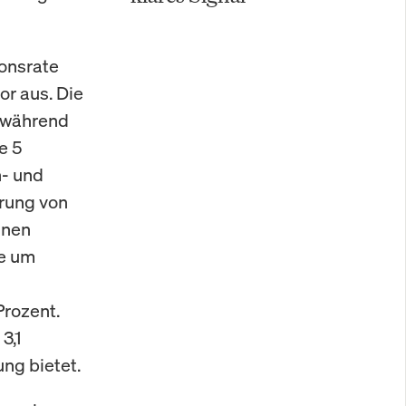
ionsrate
or aus. Die
, während
e 5
n- und
rung von
inen
se um
Prozent.
3,1
ng bietet.