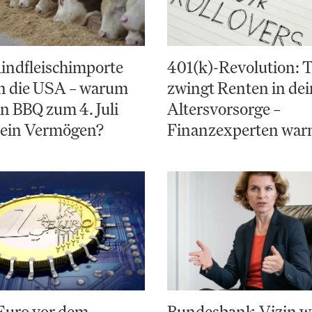
indfleischimporte
401(k)-Revolution:
en die USA – warum
zwingt Renten in de
in BBQ zum 4. Juli
Altersvorsorge –
 ein Vermögen?
Finanzexperten war
 Euro vor dem
Bundesbank-Vizin w