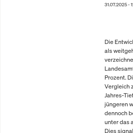
31.07.2025 - 
Die Entwick
als weitgeh
verzeichne
Landesamts
Prozent. D
Vergleich 
Jahres-Tie
jüngeren wi
dennoch be
unter das 
Dies signa