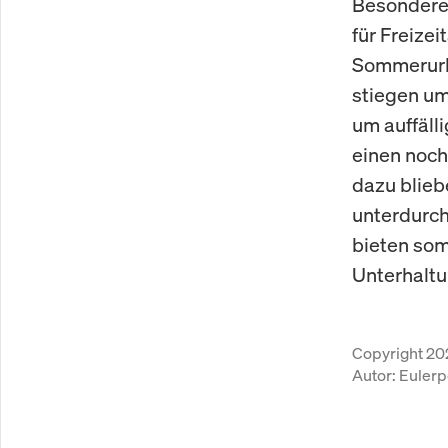
Besondere 
für Freize
Sommerurla
stiegen um
um auffäll
einen noch
dazu blieb
unterdurch
bieten som
Unterhaltu
Copyright 20
Autor:
Eulerp