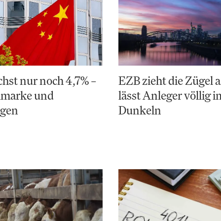
hst nur noch 4,7% –
EZB zieht die Zügel a
elmarke und
lässt Anleger völlig i
ngen
Dunkeln