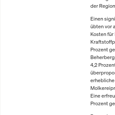
der Region
Einen signi
übten vor 
Kosten für
Kraftstoff
Prozent ge
Beherbergu
4,2 Prozen
überpropor
erhebliche 
Molkereipr
Eine erfre
Prozent ge