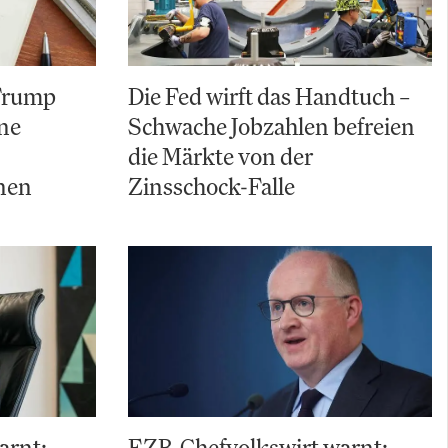
 Trump
Die Fed wirft das Handtuch –
ine
Schwache Jobzahlen befreien
die Märkte von der
nen
Zinsschock-Falle
arnt:
EZB-Chefvolkswirt warnt: