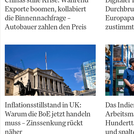
Exporte boomen, kollabiert
Durchbru
die Binnennachfrage –
Europapar
Autobauer zahlen den Preis
zustimmt
Inflationsstillstand in UK:
Das Indi
Warum die BoE jetzt handeln
Arbeitsma
muss – Zinssenkung rückt
Hundertt
näher
und spalt