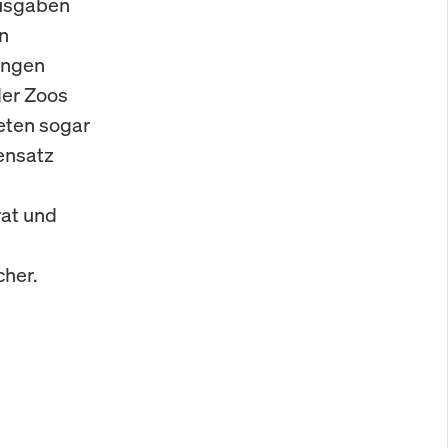
Ausgaben
n
ungen
der Zoos
eten sogar
ensatz
rat und
her.