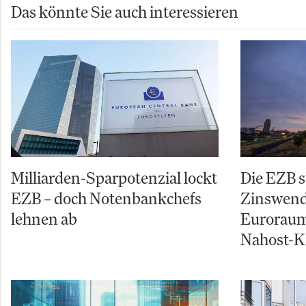
Das könnte Sie auch interessieren
Milliarden-Sparpotenzial lockt
Die EZB s
EZB – doch Notenbankchefs
Zinswende
lehnen ab
Euroraum
Nahost-Kr