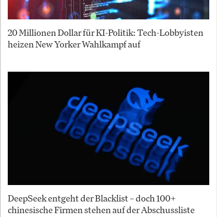
20 Millionen Dollar für KI-Politik: Tech-Lobbyisten
heizen New Yorker Wahlkampf auf
DeepSeek entgeht der Blacklist – doch 100+
chinesische Firmen stehen auf der Abschussliste