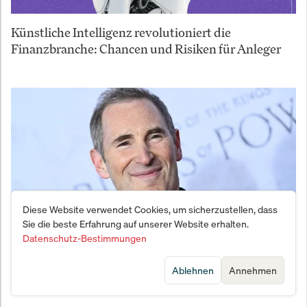
Künstliche Intelligenz revolutioniert die
Finanzbranche: Chancen und Risiken für Anleger
Diese Website verwendet Cookies, um sicherzustellen, dass
Sie die beste Erfahrung auf unserer Website erhalten.
Datenschutz-Bestimmungen
Nvidias Albtraum: Amazons 50-Milliarden-
Ablehnen
Annehmen
Geheimplan entfesselt Kurs-Beben