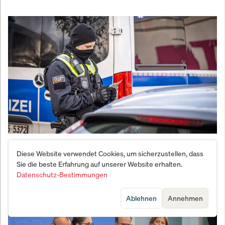
Groß-Razzia in Hamburg: Das geheime Beben in der
Diese Website verwendet Cookies, um sicherzustellen, dass
Asylunterkunft bricht das System der organisierten
Sie die beste Erfahrung auf unserer Website erhalten.
Sozial-Abzocke
Datenschutz-Bestimmungen
Ablehnen
Annehmen