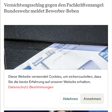
Vernichtungsschlag gegen den Fachkräftemangel:
Bundeswehr meldet Bewerber-Beben
Diese Website verwendet Cookies, um sicherzustellen, dass
Sie die beste Erfahrung auf unserer Website erhalten.
Datenschutz-Bestimmungen
Wie der Geheim-Plan von Merz und Bas die
deutschen Rentner an den Abgrund treibt
Ablehnen
Annehmen