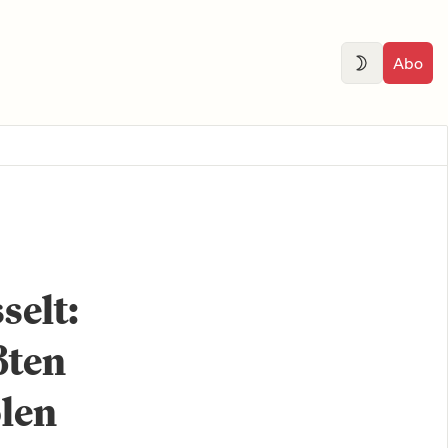
Abo
selt:
ßten
olen