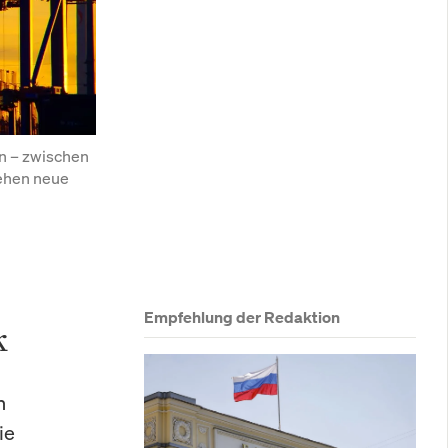
n – zwischen 
ehen neue 
Empfehlung der Redaktion
k
n
ie