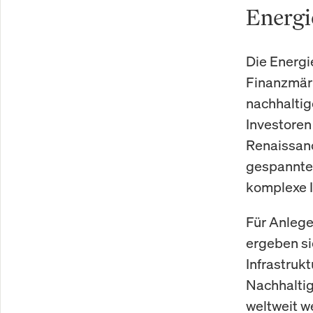
Energi
Die Energi
Finanzmärk
nachhaltig
Investoren 
Renaissanc
gespannte 
komplexe I
Für Anlege
ergeben si
Infrastruk
Nachhaltig
weltweit w