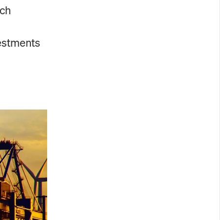
uch
vestments