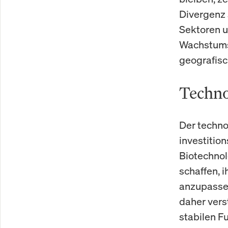
Divergenz s
Sektoren u
Wachstumst
geografisc
Techno
Der techno
investitio
Biotechnol
schaffen, 
anzupassen
daher vers
stabilen 