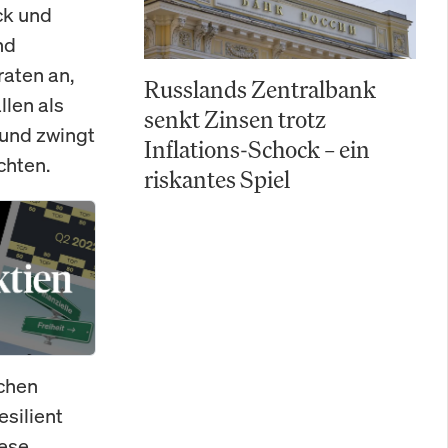
ck und
nd
aten an,
Russlands Zentralbank
len als
senkt Zinsen trotz
 und zwingt
Inflations-Schock – ein
chten.
riskantes Spiel
chen
silient
iese