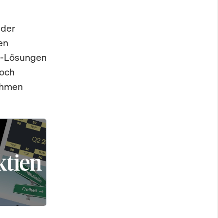
 der
en
KI-Lösungen
doch
ehmen