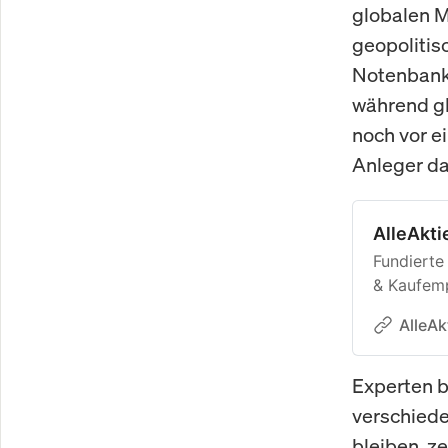
globalen M
geopolitis
Notenbanke
während gl
noch vor e
Anleger da
AlleAkti
Fundierte
& Kaufemp
2010.
AlleAk
Experten 
verschiede
bleiben, z