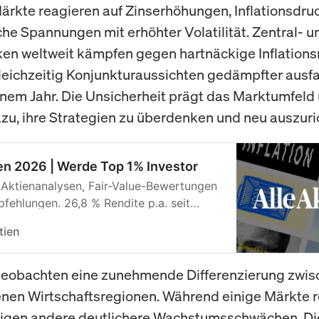
ärkte reagieren auf Zinserhöhungen, Inflationsdru
che Spannungen mit erhöhter Volatilität. Zentral- u
n weltweit kämpfen gegen hartnäckige Inflationsr
eichzeitig Konjunkturaussichten gedämpfter ausfal
inem Jahr. Die Unsicherheit prägt das Marktumfeld
zu, ihre Strategien zu überdenken und neu auszuri
en 2026 | Werde Top 1% Investor
 Aktienanalysen, Fair-Value-Bewertungen
fehlungen. 26,8 % Rendite p.a. seit
tien
beobachten eine zunehmende Differenzierung zwis
nen Wirtschaftsregionen. Während einige Märkte re
eigen andere deutlichere Wachstumsschwächen. D