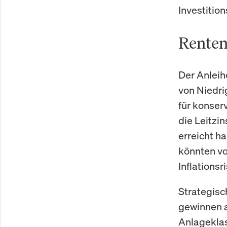
Investitio
Renten
Der Anleih
von Niedri
für konser
die Leitzi
erreicht ha
könnten vo
Inflationsr
Strategisc
gewinnen a
Anlageklas