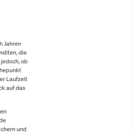
h Jahren
nditen, die
 jedoch, ob
öhepunkt
er Laufzeit
ck auf das
ren
ide
ichern und