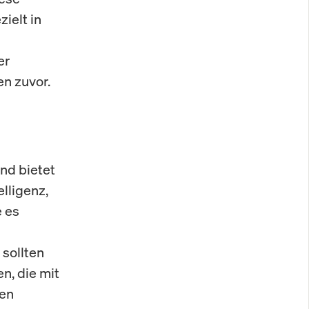
ielt in
er
n zuvor.
nd bietet
lligenz,
 es
 sollten
n, die mit
sen