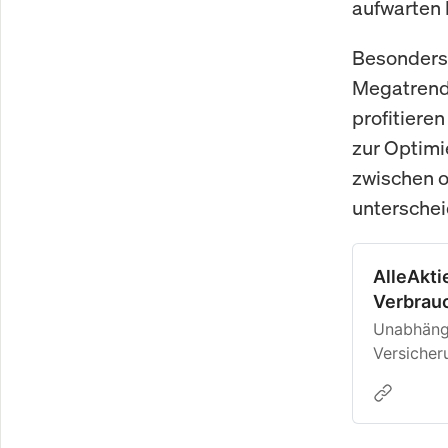
aufwarten 
Besonders 
Megatrends
profitiere
zur Optimi
zwischen 
unterschei
AlleAkti
Verbrauc
Unabhängi
Versicher
Warnunge