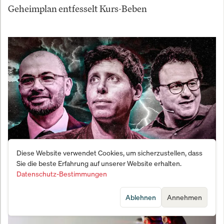
Geheimplan entfesselt Kurs-Beben
Diese Website verwendet Cookies, um sicherzustellen, dass
Sie die beste Erfahrung auf unserer Website erhalten.
KI-Götterdämmerung im Silicon Valley: Der
Datenschutz-Bestimmungen
Vernichtungsschlag zwischen Altman und Amodei
Ablehnen
Annehmen