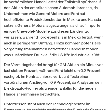
Im vorbörslichen Handel lastet der Zollstreit spürbar auf
den Aktien der amerikanischen Automobilbranche, da
Unternehmen wie General Motors und Ford auf
hocheffiziente Produktionsketten in Mexiko und Kanada
setzen. General Motors ist gezwungen, sich auf Importe
einiger Chevrolet-Modelle aus diesen Ländern zu
verlassen, während Ford ebenfalls in Mexiko fertigt, wenn
auch in geringerem Umfang. Hinzu kommen potenzielle
Vergeltungsmaßnahmen betroffener Handelsnationen,
was zusätzlichen Druck auf die US-Kfz-Industrie ausübt.
Der Vormittagshandel bringt für GM-Aktien ein Minus von
fast sieben Prozent, während Ford leicht um 0,2 Prozent
nachgibt. Im Kontrast hierzu verbucht Tesla einen
vorbörslichen Anstieg von 0,9 Prozent, da Analysten den
Elektroauto-Pionier als weniger anfällig für die neuen
Handelshemmnisse betrachten.
Unterdessen steht auch der Technologiesektor im
Brennpunkt. Angesichts nachlassender Euphorie über den