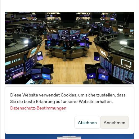
Börse schlägt Pessimisten in die Flucht: Darum
Diese Website verwendet Cookies, um sicherzustellen, dass
gewinnt der Markt IMMER
Sie die beste Erfahrung auf unserer Website erhalten.
Datenschutz-Bestimmungen
Ablehnen
Annehmen