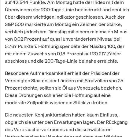
auf 42.544 Punkte. Am Montag hatte der Index mit dem
Überwinden der 200-Tage-Linie beeindruckt und deutlich
über diesem wichtigen Indikator geschlossen. Auch der
S&P 500 markierte am Montag ein Zeichen der Stärke,
verblieb jedoch am Dienstag mit einem minimalen Minus
von 0,02 Prozent auf quasi unverändertem Niveau bei
5.767 Punkten. Hoffnung spendete der Nasdaq 100, der
mit einem Zuwachs von 0,18 Prozent auf 20.217 Zähler
abschloss und die 200-Tage-Linie beinahe erreichte.
Besondere Aufmerksamkeit erhielt der Präsident der
Vereinigten Staaten, der Ländern mit Strafzöllen von 25
Prozent drohte, sollten sie Öl aus Venezuela beziehen.
Diese Drohungen schienen die Hoffnung auf eine
moderate Zollpolitik wieder ein Stück zu trüben.
Die neuesten Konjunkturdaten hatten kaum Einfluss,
obgleich sie unter den Erwartungen lagen. Der Rückgang
des Verbrauchervertrauens und die schwächeren
Verkaufszahlen bei Neubauten verliehen den Märkten