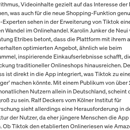
rithmus, Videoinhalte gezielt auf das Interesse der
n, was auch für die neue Shopping-Funktion genut
xperten sehen in der Erweiterung von Tiktok ein
en Wandel im Onlinehandel. Karolin Junker de Neui 
atung Etribes betont, dass die Plattform mit ihrem 
rhalten optimierten Angebot, ähnlich wie beim
mmel, inspirierende Einkaufserlebnisse schafft, di
kung traditioneller Onlineshops hinausreichen. D
 ist direkt in die App integriert, was Tiktok zu ei
er' machen könnte. Mit einem Publikum von über 
monatlichen Nutzern allein in Deutschland, scheint 
roß zu sein. Ralf Deckers vom Kölner Institut für
schung sieht allerdings eine Herausforderung in d
ktur der Nutzer, da eher jüngere Menschen die App
 Ob Tiktok den etablierten Onlineriesen wie Amazo