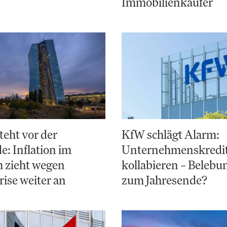
Immobilienkäufer
teht vor der
KfW schlägt Alarm:
: Inflation im
Unternehmenskredi
 zieht wegen
kollabieren – Belebun
ise weiter an
zum Jahresende?