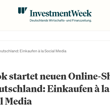
utschland: Einkaufen à la Social Media
k startet neuen Online-S
utschland: Einkaufen à la
l Media