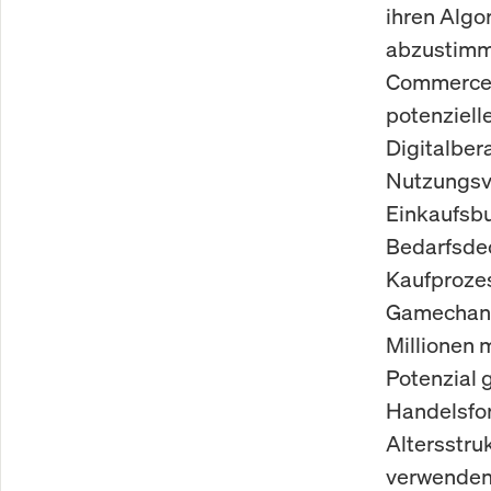
ihren Algo
abzustimme
Commerce-E
potenziell
Digitalber
Nutzungsve
Einkaufsbu
Bedarfsdec
Kaufprozess
Gamechang
Millionen 
Potenzial g
Handelsfor
Altersstru
verwenden.