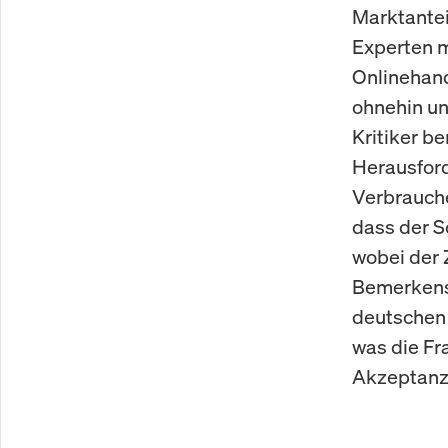
Marktantei
Experten m
Onlinehand
ohnehin un
Kritiker b
Herausford
Verbrauche
dass der S
wobei der 
Bemerkensw
deutschen 
was die Fr
Akzeptanz