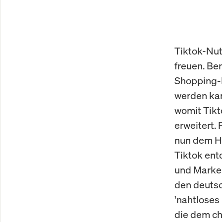
Tiktok-Nut
freuen. Be
Shopping-F
werden kan
womit Tikt
erweitert. 
nun dem Ha
Tiktok ent
und Marken
den deutsc
'nahtloses
die dem ch