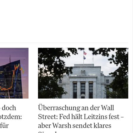
– doch
Überraschung an der Wall
rotzdem:
Street: Fed hält Leitzins fest –
für
aber Warsh sendet klares