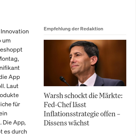
Empfehlung der Redaktion
 Innovation
p um
 geshoppt
Montag,
nifikant
 die App
l. Laut
rodukte
Warsh schockt die Märkte:
iche für
Fed-Chef lässt
ein
Inflationsstrategie offen –
. Die App,
Dissens wächst
t es durch