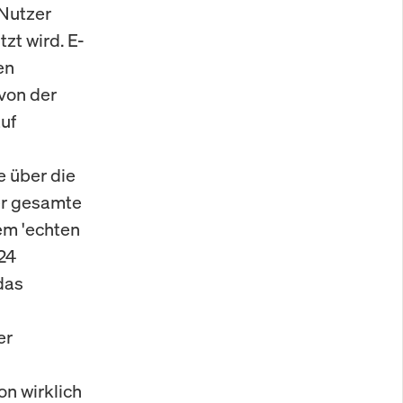
 Nutzer
zt wird. E-
en
von der
auf
e über die
er gesamte
nem 'echten
24
das
er
n wirklich