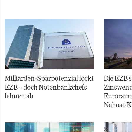
Milliarden-Sparpotenzial lockt
Die EZB s
EZB – doch Notenbankchefs
Zinswende
lehnen ab
Euroraum
Nahost-Kr