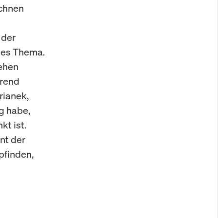
echnen
 der
rses Thema.
ehen
hrend
rianek,
g habe,
t ist.
nt der
pfinden,