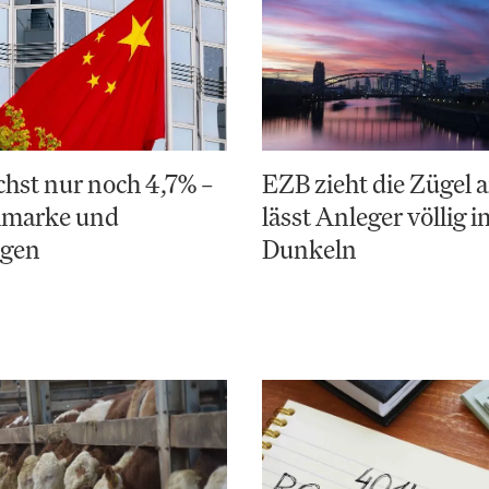
hst nur noch 4,7% –
EZB zieht die Zügel a
elmarke und
lässt Anleger völlig i
ngen
Dunkeln