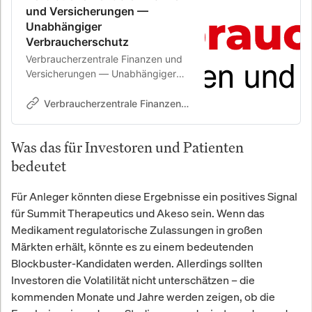
und Versicherungen —
Unabhängiger
Verbraucherschutz
Verbraucherzentrale Finanzen und
Versicherungen — Unabhängiger
Verbraucherschutz für Geldanlage,
Versicherungen und Finanzen in
Verbraucherzentrale Finanzen und Versicherungen
Deutschland. Testberichte,
Erfahrungen und Ratgeber zu
Was das für Investoren und Patienten
Finanzprodukten, Aktienanalysen
und Versicherungen.
bedeutet
Für Anleger könnten diese Ergebnisse ein positives Signal
für Summit Therapeutics und Akeso sein. Wenn das
Medikament regulatorische Zulassungen in großen
Märkten erhält, könnte es zu einem bedeutenden
Blockbuster-Kandidaten werden. Allerdings sollten
Investoren die Volatilität nicht unterschätzen – die
kommenden Monate und Jahre werden zeigen, ob die