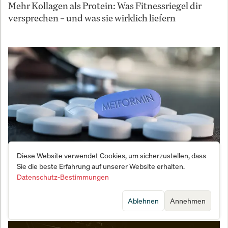
Mehr Kollagen als Protein: Was Fitnessriegel dir
versprechen – und was sie wirklich liefern
Diese Website verwendet Cookies, um sicherzustellen, dass
Sie die beste Erfahrung auf unserer Website erhalten.
Datenschutz-Bestimmungen
20-Cent-Pille gegen Krebs – kommt Metformin als
Geheimwaffe zurück?
Ablehnen
Annehmen