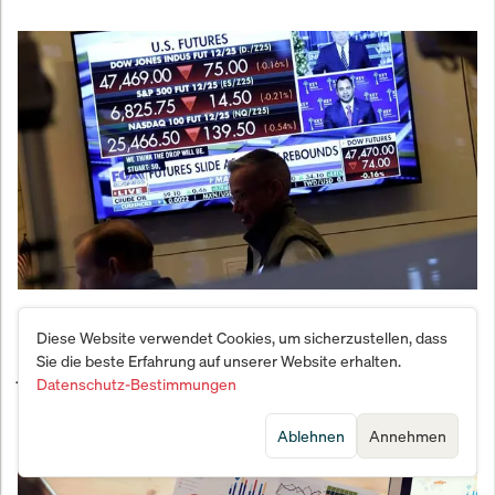
Diesel-Schock: US-Futures explodieren nach
Diese Website verwendet Cookies, um sicherzustellen, dass
Russlands Export-Verbot – größter Anstieg seit 4
Sie die beste Erfahrung auf unserer Website erhalten.
Jahren
Datenschutz-Bestimmungen
Ablehnen
Annehmen