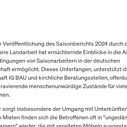
e Veröffentlichung des Saisonberichts 2024 durch 
Faire Landarbeit hat ernüchternde Einblicke in die 
ingungen von Saisonarbeitern in der deutschen
haft ermöglicht. Dieses Unterfangen, unterstützt d
ft IG BAU und kirchliche Beratungsstellen, offenb
gravierende menschenunwürdige Zustände für viele
nnen.
r sorgt insbesondere der Umgang mit Unterkünften.
 Mieten finden sich die Betroffenen oft in "unged
ainern" wieder, die mit veralteten Möbeln ausgestat