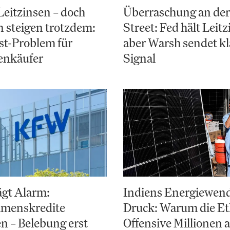
Leitzinsen – doch
Überraschung an der
 steigen trotzdem:
Street: Fed hält Leitzi
st-Problem für
aber Warsh sendet kl
enkäufer
Signal
ägt Alarm:
Indiens Energiewend
menskredite
Druck: Warum die Et
en – Belebung erst
Offensive Millionen 