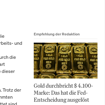
Empfehlung der Redaktion
die
Arbeits- und
urch die
art
 dieser
Gold durchbricht $ 4.100-
 Trotz der
Marke: Das hat die Fed-
ämmten
Entscheidung ausgelöst
tet sind.