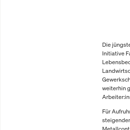
Die jüngst
Initiative 
Lebensbed
Landwirtsc
Gewerkscha
weiterhin 
Arbeiter:i
Für Aufruh
steigenden
Metallcont