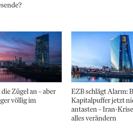
esende?
 die Zügel an – aber
EZB schlägt Alarm: 
ger völlig im
Kapitalpuffer jetzt ni
antasten – Iran-Kris
alles verändern