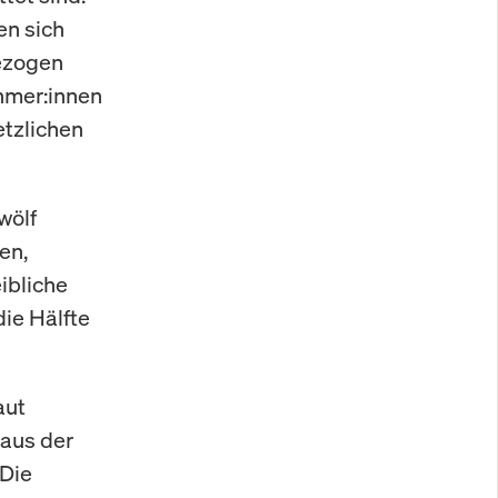
en sich
gezogen
hmer:innen
etzlichen
wölf
en,
eibliche
die Hälfte
aut
 aus der
 Die