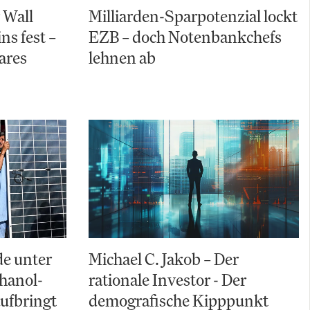
 Wall
Milliarden-Sparpotenzial lockt
ns fest –
EZB – doch Notenbankchefs
ares
lehnen ab
e unter
Michael C. Jakob – Der
hanol-
rationale Investor - Der
aufbringt
demografische Kipppunkt