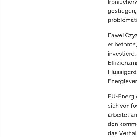
Ironischer
gestiegen,
problemati
Pawel Czyz
er betonte
investiere
Effizienzm
Flüssigerd
Energiever
EU-Energie
sich von f
arbeitet an
den kommen
das Verhal