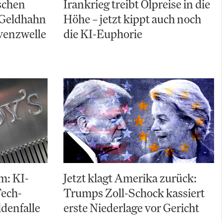
schen
Irankrieg treibt Ölpreise in die
 Geldhahn
Höhe – jetzt kippt auch noch
lvenzwelle
die KI-Euphorie
m: KI-
Jetzt klagt Amerika zurück:
Tech-
Trumps Zoll-Schock kassiert
ldenfalle
erste Niederlage vor Gericht