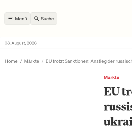
Menü
Suche
08. August, 2026
Home
Märkte
EU trotzt Sanktionen: Anstieg der russis
Märkte
EU tr
russi
ukra