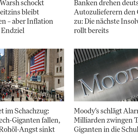
 Warsh schockt
Banken drehen deut
eitzins bleibt
Autozulieferern den
en – aber Inflation
zu: Die nächste Inso
s Endziel
rollt bereits
et im Schachzug:
Moody's schlägt Alar
ch-Giganten fallen,
Milliarden zwingen 
Rohöl-Angst sinkt
Giganten in die Schu