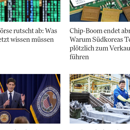
rse rutscht ab: Was
Chip-Boom endet abr
etzt wissen müssen
Warum Südkoreas Te
plötzlich zum Verka
führen