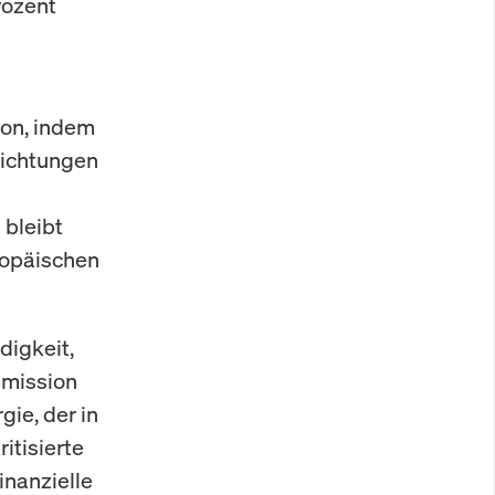
rozent
ion, indem
richtungen
 bleibt
ropäischen
digkeit,
mmission
gie, der in
itisierte
inanzielle