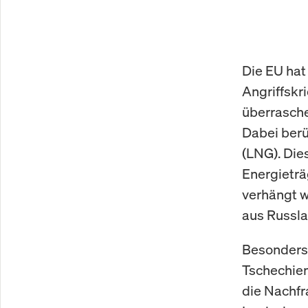
Die EU hat
Angriffskr
überrasche
Dabei berü
(LNG). Die
Energieträ
verhängt w
aus Russlan
Besonders a
Tschechien
die Nachfr