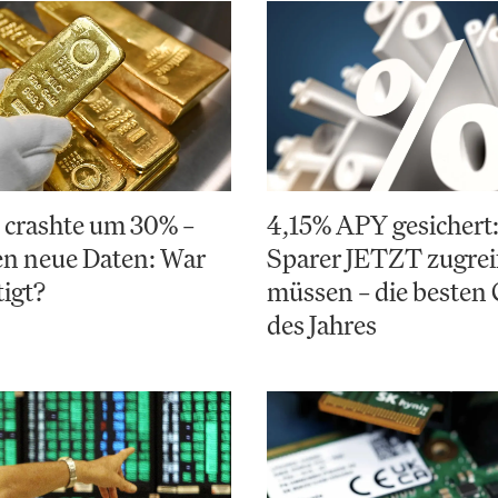
 crashte um 30% –
4,15% APY gesicher
gen neue Daten: War
Sparer JETZT zugrei
tigt?
müssen – die besten
des Jahres