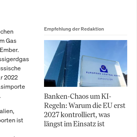
Empfehlung der Redaktion
schen
em Gas
 Ember.
üssigerdgas
ussische
ar 2022
asimporte
.
Banken-Chaos um KI-
Regeln: Warum die EU erst
alien,
2027 kontrolliert, was
orten ist
längst im Einsatz ist