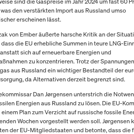
weise sind die Gaspreise im Jahr 2024 um fast 60 P
 was den verstärkten Import aus Russland umso
scher erscheinen lässt.
ak von Ember äußerte harsche Kritik an der Situat
, dass die EU erhebliche Summen in teure LNG-Ein
, anstatt sich auf erneuerbare Energien und
aßnahmen zu konzentrieren. Trotz der Spannungen
gas aus Russland ein wichtiger Bestandteil der eu
sorgung, da Alternativen derzeit begrenzt sind.
kommissar Dan Jørgensen unterstrich die Notwen
ossilen Energien aus Russland zu lösen. Die EU-Ko
 einem Plan zum Verzicht auf russische fossile Ener
den Wochen vorgestellt werden soll. Jørgensen kr
ten der EU-Mitgliedstaaten und betonte, dass die f