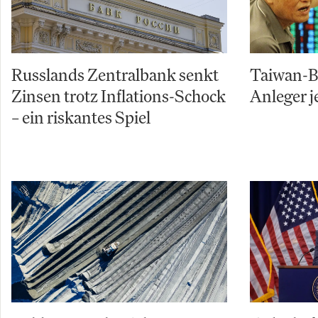
Russlands Zentralbank senkt
Taiwan-Bö
Zinsen trotz Inflations-Schock
Anleger j
– ein riskantes Spiel