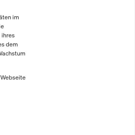
täten im
ie
 ihres
 es dem
 Wachstum
r Webseite