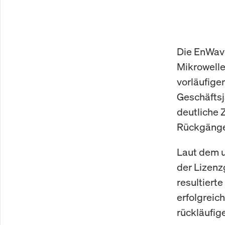
Die EnWave
Mikrowelle
vorläufige
Geschäfts
deutliche
Rückgänge
Laut dem u
der Lizenz
resultiert
erfolgreic
rückläufig