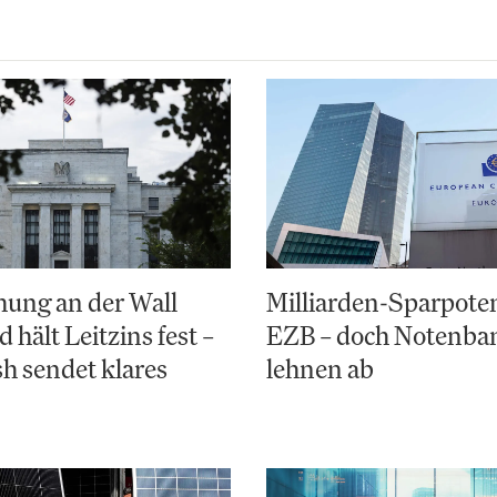
ung an der Wall
Milliarden-Sparpoten
d hält Leitzins fest –
EZB – doch Notenba
h sendet klares
lehnen ab