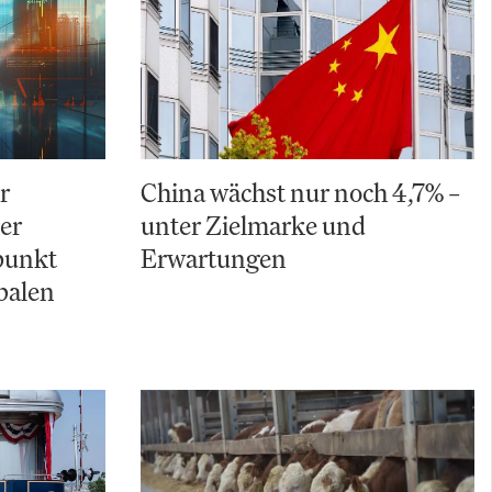
r
China wächst nur noch 4,7% –
Der
unter Zielmarke und
punkt
Erwartungen
balen