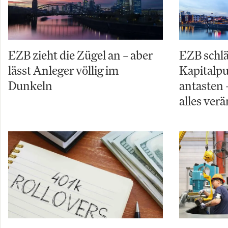
EZB zieht die Zügel an – aber
EZB schl
lässt Anleger völlig im
Kapitalpuf
Dunkeln
antasten 
alles ver