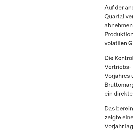
Auf der an
Quartal ve
abnehmend
Produktion
volatilen 
Die Kontrol
Vertriebs-
Vorjahres 
Bruttomarg
ein direkt
Das berein
zeigte ein
Vorjahr la