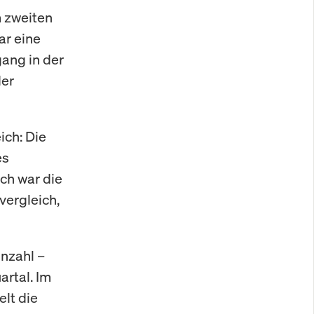
 zweiten
ar eine
ang in der
der
ich: Die
es
ch war die
vergleich,
nzahl –
artal. Im
elt die