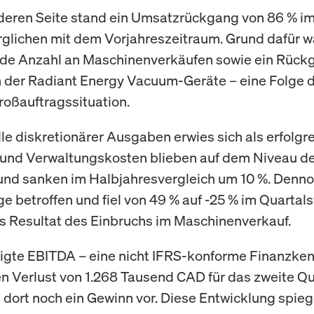
deren Seite stand ein Umsatzrückgang von 86 % im
rglichen mit dem Vorjahreszeitraum. Grund dafür w
e Anzahl an Maschinenverkäufen sowie ein Rückg
 der Radiant Energy Vacuum-Geräte – eine Folge 
Großauftragssituation.
le diskretionärer Ausgaben erwies sich als erfolgre
 und Verwaltungskosten blieben auf dem Niveau d
und sanken im Halbjahresvergleich um 10 %. Denno
e betroffen und fiel von 49 % auf -25 % im Quartals
es Resultat des Einbruchs im Maschinenverkauf.
igte EBITDA – eine nicht IFRS-konforme Finanzken
en Verlust von 1.268 Tausend CAD für das zweite Qu
g dort noch ein Gewinn vor. Diese Entwicklung spieg