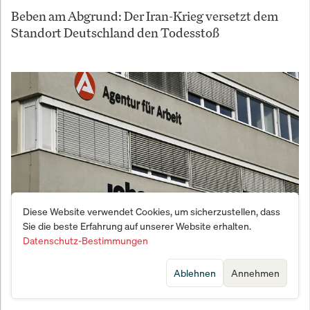
Beben am Abgrund: Der Iran-Krieg versetzt dem
Standort Deutschland den Todesstoß
Diese Website verwendet Cookies, um sicherzustellen, dass
Sie die beste Erfahrung auf unserer Website erhalten.
Datenschutz-Bestimmungen
Beschäftigungs-Kollaps in Deutschland: Fast eine
halbe Million Jobs verschwunden – Industrie am
Ablehnen
Annehmen
Abgrund