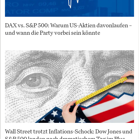
DAX vs. S&P 500: Warum US-Aktien davonlaufen –
und wann die Party vorbei sein könnte
Wall Street trotzt Inflations-Schock: Dow Jones und
S&P 500 landen nach dramatischem Tag im Plus