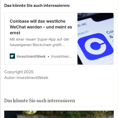
Das könnte Sie auch interessieren:
Coinbase will das westliche
WeChat werden – und meint es
ernst
Mit einer neuen Super-App auf der
hauseigenen Blockchain greift
Coinbase in den Zahlungsverkehr
ein, um sich unabhängiger vom
InvestmentWeek
InvestmentWeek
Kryptohandel zu machen – und
rüttelt damit an der
Copyright 2025
Vormachtstellung von PayPal, Apple
Autor:
InvestmentWeek
Pay und Visa.
Das könnte Sie auch interessieren