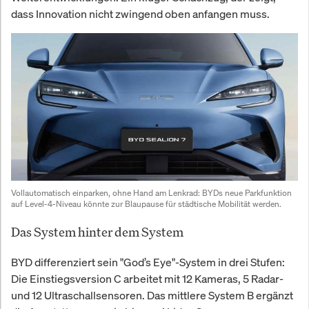
dass Innovation nicht zwingend oben anfangen muss.
Vollautomatisch einparken, ohne Hand am Lenkrad: BYDs neue Parkfunktion 
auf Level-4-Niveau könnte zur Blaupause für städtische Mobilität werden.
Das System hinter dem System
BYD differenziert sein "God’s Eye"-System in drei Stufen:
Die Einstiegsversion C arbeitet mit 12 Kameras, 5 Radar-
und 12 Ultraschallsensoren. Das mittlere System B ergänzt