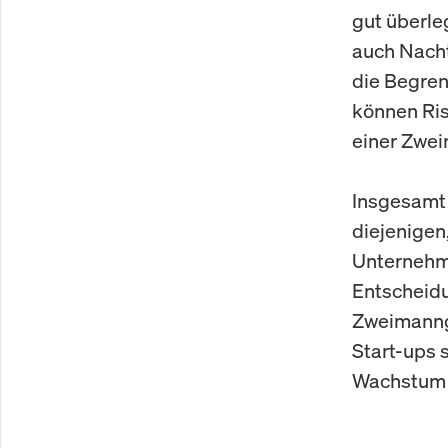
gut überleg
auch Nacht
die Begren
können Ris
einer Zwei
Insgesamt 
diejenigen,
Unternehme
Entscheid
Zweimannge
Start-ups s
Wachstum 