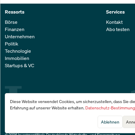
Ressorts
Services
Börse
Kontakt
Finanzen
Abo testen
Unternehmen
Politik
Technologie
Immobilien
Startups & VC
Diese Website verwendet Cookies, um sicherzustellen, dass Sie di
Erfahrung auf unserer Website erhalten.
Datenschutz-Bestimmun
Ablehnen
Ann
© 2026 InvestmentWeek: Deutschlands Wirtschafts- und Finanzzeitung
.