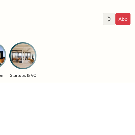
Abo
en
Startups & VC