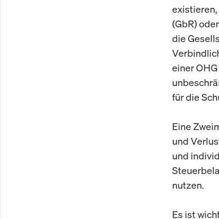
existieren
(GbR) oder
die Gesell
Verbindlic
einer OHG 
unbeschrän
für die Sc
Eine Zweim
und Verlus
und individ
Steuerbela
nutzen.
Es ist wic