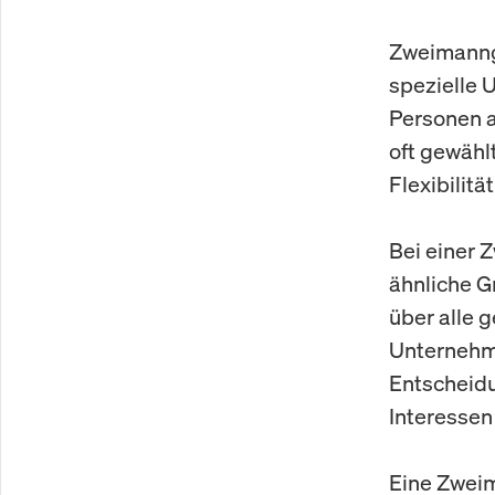
Zweimannges
spezielle 
Personen a
oft gewähl
Flexibilit
Bei einer 
ähnliche G
über alle 
Unternehme
Entscheidu
Interessen
Eine Zweim