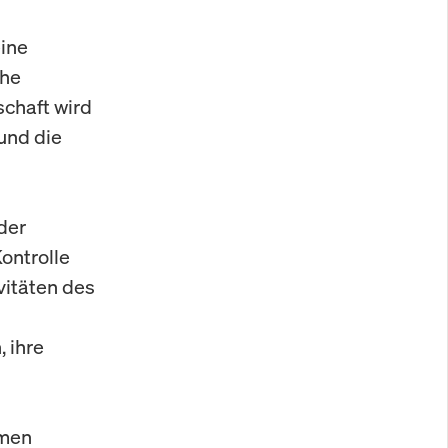
eine
che
schaft wird
und die
der
ontrolle
vitäten des
 ihre
rmen