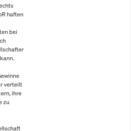
Rechts
bR haften
ten bei
uch
lschafter
 kann.
 Gewinne
 verteilt
ern, ihre
e zu
llschaft