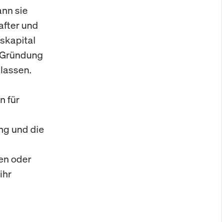
ann sie
after und
tskapital
r Gründung
lassen.
n für
ng und die
en oder
ihr