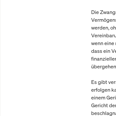
Die Zwangs
Vermögens
werden, oh
Vereinbarun
wenn eine 
dass ein V
finanziell
übergehen
Es gibt ve
erfolgen ka
einem Geri
Gericht de
beschlagna