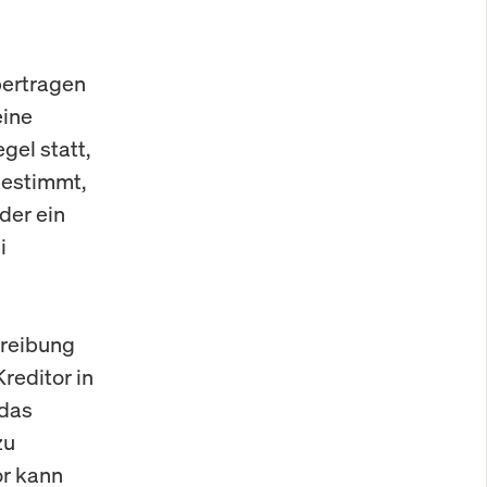
bertragen
eine
gel statt,
bestimmt,
der ein
i
hreibung
reditor in
 das
zu
or kann