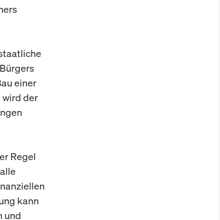
ners
taatliche
 Bürgers
Bau einer
 wird der
ungen
der Regel
alle
inanziellen
bung kann
n und