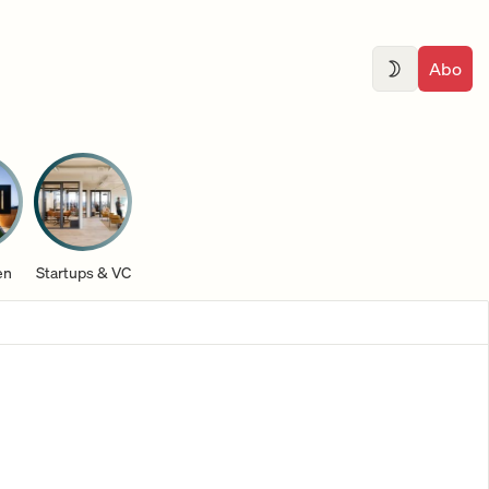
Abo
en
Startups & VC